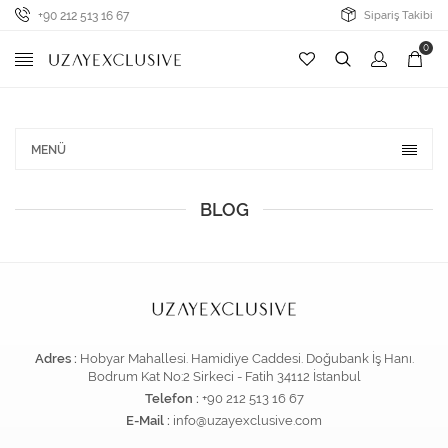
+90 212 513 16 67
Sipariş Takibi
0
MENÜ
BLOG
Adres :
Hobyar Mahallesi. Hamidiye Caddesi. Doğubank İş Hanı.
Bodrum Kat No:2 Sirkeci - Fatih 34112 İstanbul
Telefon :
+90 212 513 16 67
E-Mail :
info@uzayexclusive.com