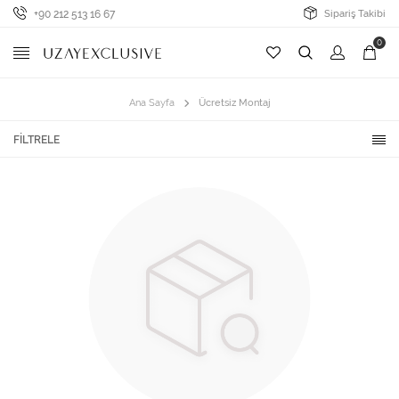
+90 212 513 16 67
Sipariş Takibi
0
Ana Sayfa
Ücretsiz Montaj
FILTRELE