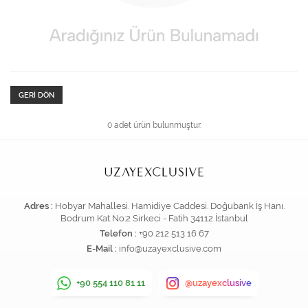
GERI DÖN
0 adet ürün bulunmuştur.
Adres :
Hobyar Mahallesi. Hamidiye Caddesi. Doğubank İş Hanı.
Bodrum Kat No:2 Sirkeci - Fatih 34112 İstanbul
Telefon :
+90 212 513 16 67
E-Mail :
info@uzayexclusive.com
+90 554 110 81 11
@uzayexclusive