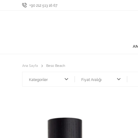
+90 212 513 16 67
AN
Ana Sayfa
Beso Beach
Kategoriler
Fiyat Aralığı