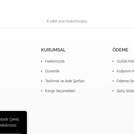
6 adet ürün bulunmuştur.
KURUMSAL
ÖDEME
Hakkımızda
Gizlilik Pol
Güvenlik
Kullanım K
Teslimat ve İade Şartları
Ödeme Seç
Kargo Seçenekleri
Satış Sözl
tadır. Çerez
ebilirsiniz.