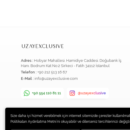
Adres :
Hobyar Mahallesi. Hamidiye Caddesi. Doğubank İş
Hanı. Bodrum Kat No:2 Sirkeci - Fatih 34112 İstanbul
Telefon :
+90 212 513 16 67
E-Mail :
info@uzayexclusive.com
+90 554 110 81 11
@uzayexclusive
Size daha iyi hizmet verebilmek için internet sitemizde çerezler kullanılmak
Politikaları Aydınlatma Metni’ni okuyabilir ve dilerseniz tercihlerinizi değiştir