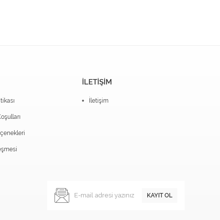
İLETİŞİM
itikası
İletişim
oşulları
enekleri
eşmesi
KAYIT OL