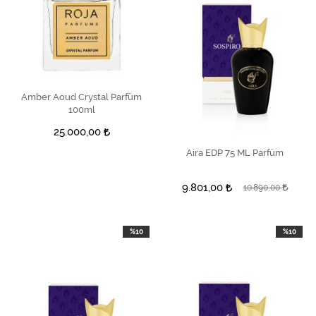
Amber Aoud Crystal Parfüm
SEPETE EKLE
100ml
25.000,00
Aira EDP 75 ML Parfüm
SEPETE EKLE
9.801,00
10.890,00
%10
%10