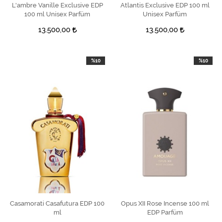
L'ambre Vanille Exclusive EDP
SEPETE EKLE
Atlantis Exclusive EDP 100 ml
SEPETE EKLE
100 ml Unisex Parfüm
Unisex Parfüm
13.500,00
13.500,00
%10
%10
Casamorati Casafutura EDP 100
SEPETE EKLE
Opus XII Rose Incense 100 ml
SEPETE EKLE
ml
EDP Parfüm