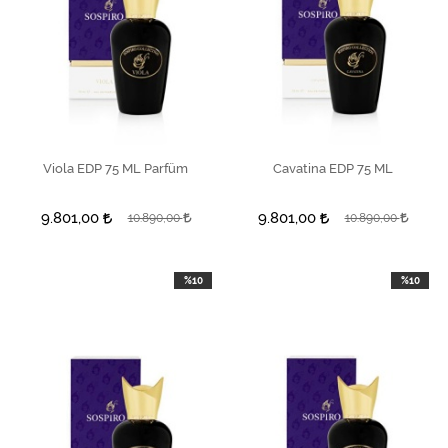
Viola EDP 75 ML Parfüm
SEPETE EKLE
Cavatina EDP 75 ML
SEPETE EKLE
9.801,00
9.801,00
10.890,00
10.890,00
%10
%10