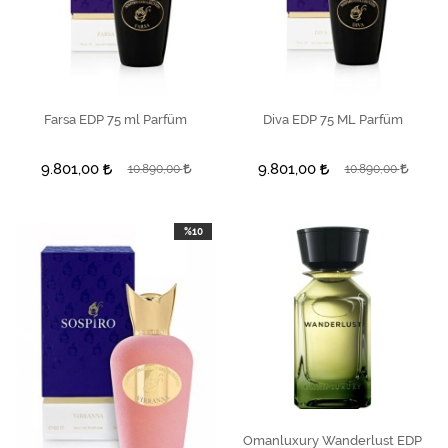
Farsa EDP 75 ml Parfüm
SEPETE EKLE
Diva EDP 75 ML Parfüm
SEPETE EKLE
9.801,00
9.801,00
10.890,00
10.890,00
%10
Omanluxury Wanderlust EDP
SEPETE EKLE