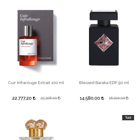
Cuir Infrarouge Extrait 100 ml
SEPETE EKLE
SEPETE EKLE
Blessed Baraka EDP 90 ml
22.777,20
14.580,00
25.308,00
16.200,00
%10