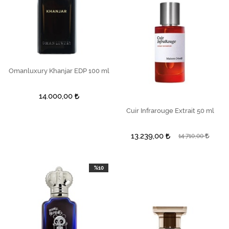
Omanluxury Khanjar EDP 100 ml
SEPETE EKLE
14.000,00
SEPETE EKLE
Cuir Infrarouge Extrait 50 ml
13.239,00
14.710,00
%10