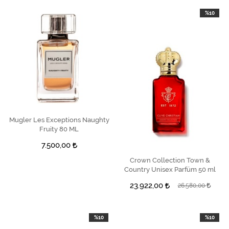
%10
Mugler Les Exceptions Naughty
SEPETE EKLE
Fruity 80 ML
7.500,00
Crown Collection Town &
SEPETE EKLE
Country Unisex Parfüm 50 ml
23.922,00
26.580,00
%10
%10