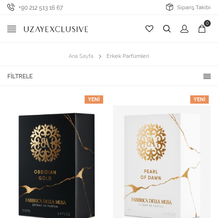
+90 212 513 16 67
Sipariş Takibi
0
Ana Sayfa
Erkek Parfümleri
FILTRELE
YENI
YENI