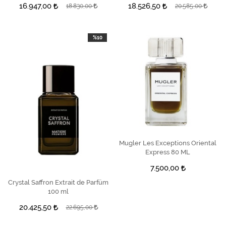
16.947,00
18.526,50
18.830,00
20.585,00
%10
Mugler Les Exceptions Oriental
SEPETE EKLE
Express 80 ML
7.500,00
Crystal Saffron Extrait de Parfüm
SEPETE EKLE
100 ml
20.425,50
22.695,00