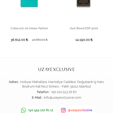
Cubia 100 ml Unisex Parfüm
Oud Wood EDP 50ml
36.612,00
14.190,00
40.680,00
Adres :
Hobyar Mahallesi. Hamidiye Caddesi. Doğubank İş Hanı.
Bodrum Kat No:2 Sirkeci - Fatih 34112 İstanbul
Telefon :
+90 212 513 16 67
E-Mail :
info@uzayexclusive.com
+90 554 110 81 11
@uzayexclusive