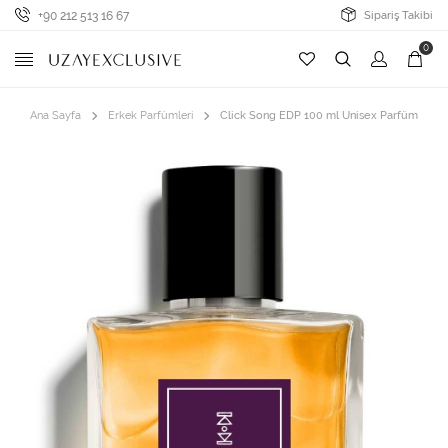
+90 212 513 16 67
Sipariş Takibi
0
Ana Sayfa
Erkek Parfümleri
Click Song EDP 100 ml Unisex Parfüm