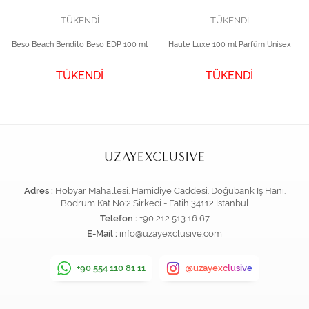
TÜKENDİ
TÜKENDİ
Beso Beach Bendito Beso EDP 100 ml
Haute Luxe 100 ml Parfüm Unisex
TÜKENDİ
TÜKENDİ
Adres :
Hobyar Mahallesi. Hamidiye Caddesi. Doğubank İş Hanı.
Bodrum Kat No:2 Sirkeci - Fatih 34112 İstanbul
Telefon :
+90 212 513 16 67
E-Mail :
info@uzayexclusive.com
+90 554 110 81 11
@uzayexclusive