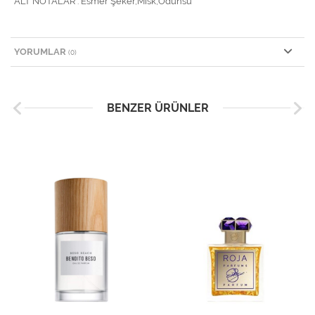
ALT NOTALAR : Esmer Şeker,Misk,Odunsu
YORUMLAR
(0)
BENZER ÜRÜNLER