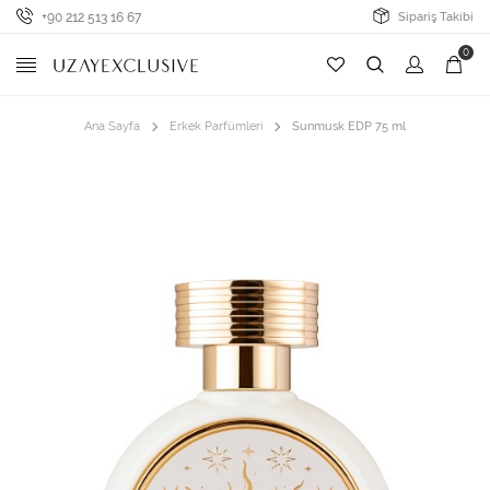
+90 212 513 16 67
Sipariş Takibi
0
Ana Sayfa
Erkek Parfümleri
Sunmusk EDP 75 ml