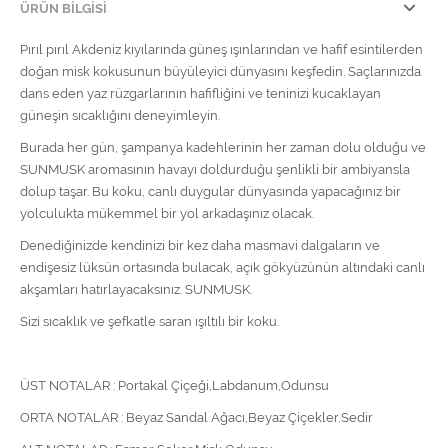
ÜRÜN BILGISI
Pırıl pırıl Akdeniz kıyılarında güneş ışınlarından ve hafif esintilerden
doğan misk kokusunun büyüleyici dünyasını keşfedin. Saçlarınızda
dans eden yaz rüzgarlarının hafifliğini ve teninizi kucaklayan
güneşin sıcaklığını deneyimleyin.
Burada her gün, şampanya kadehlerinin her zaman dolu olduğu ve
SUNMUSK aromasının havayı doldurduğu şenlikli bir ambiyansla
dolup taşar. Bu koku, canlı duygular dünyasında yapacağınız bir
yolculukta mükemmel bir yol arkadaşınız olacak.
Denediğinizde kendinizi bir kez daha masmavi dalgaların ve
endişesiz lüksün ortasında bulacak, açık gökyüzünün altındaki canlı
akşamları hatırlayacaksınız. SUNMUSK.
Sizi sıcaklık ve şefkatle saran ışıltılı bir koku.
ÜST NOTALAR : Portakal Çiçeği,Labdanum,Odunsu
ORTA NOTALAR : Beyaz Sandal Ağacı,Beyaz Çiçekler,Sedir