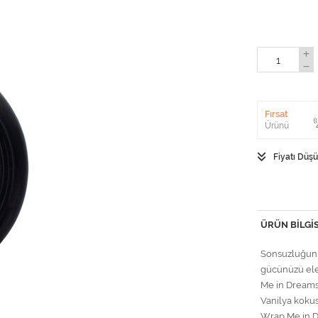
Fırsat
Ürünü
Fiyatı Düş
ÜRÜN BILGIS
Sonsuzluğun ç
gücünüzü elek
Me in Dreams
Vanilya koku
Wrap Me in D