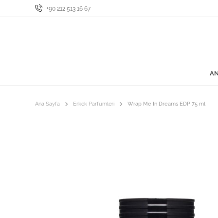
+90 212 513 16 67
AN
Ana Sayfa
Erkek Parfümleri
Wrap Me In Dreams EDP 75 ml