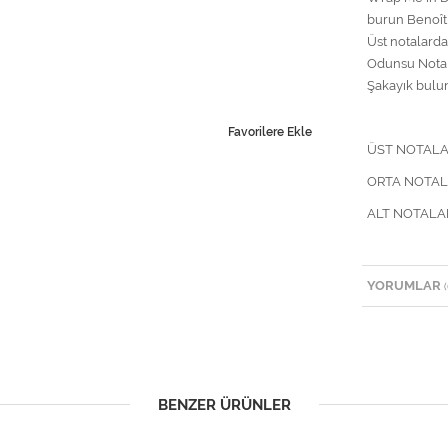
burun Benoît 
Üst notalarda
Odunsu Notala
Şakayık bulun
Favorilere Ekle
ÜST NOTALAR
ORTA NOTALAR
ALT NOTALAR
YORUMLAR
(
BENZER ÜRÜNLER