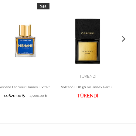
%15
TÜKENDİ
Nishane Fan Your Flames Extrait de Unisex Parfüm 100 ml
Volcano EDP 50 ml Unisex Parfüm
TÜKENDİ
14.620,00
12.
17.200,00