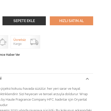
SEPETE EKLE
HIZLI SATIN AL
Ücretsiz
Kargo
ünce Haber Ver
I
içeksi kokusu havada süzülür, her yeri sarar ve hayal
triklendirir. Sizi heyecan ve tensel arzuyla doldurur. Wrap
 by Haute Fragrance Company HFC, kadınlar için Oryantal
sudur.
reams 2020 yılında piyasaya sürüldü. Bu kokunun arkasındaki