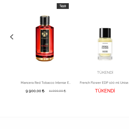
%10
TÜKENDİ
 ml
Mancera Red Tobacco Intense Edp 120 ml
French Flowe
TÜKENDİ
9.900,00
11.000,00