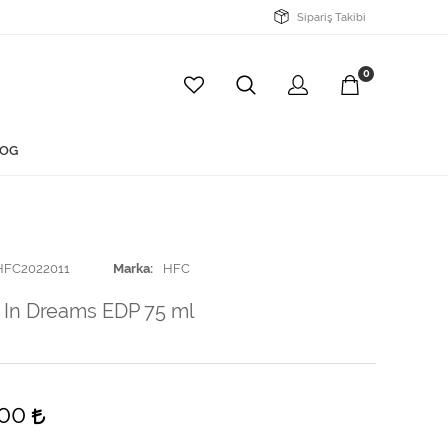
Sipariş Takibi
0
OG
HFC2022011
Marka
HFC
In Dreams EDP 75 ml
,00