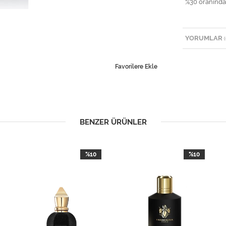
%30 oranında
YORUMLAR
(
Favorilere Ekle
BENZER ÜRÜNLER
%10
%10