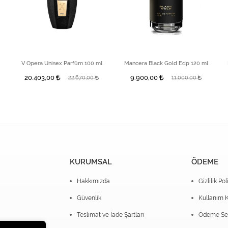
V Opera Unisex Parfüm 100 ml
Mancera Black Gold Edp 120 ml
20.403,00
9.900,00
22.670,00
11.000,00
KURUMSAL
ÖDEME
Hakkımızda
Gizlilik Pol
Güvenlik
Kullanım K
Teslimat ve İade Şartları
Ödeme Seç