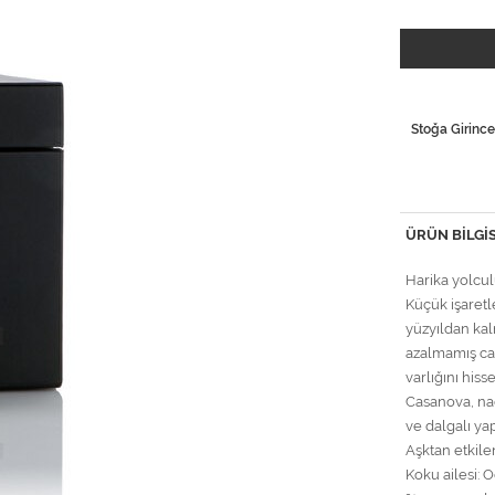
Stoğa Girince
ÜRÜN BILGIS
Harika yolcu
Küçük işaretl
yüzyıldan kal
azalmamış caz
varlığını hiss
Casanova, na
ve dalgalı yap
Aşktan etkilen
Koku ailesi: 