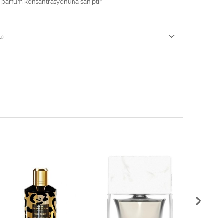
 parfüm konsantrasyonuna sahiptir
0)