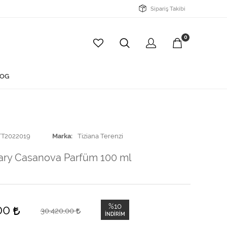
Sipariş Takibi
0
OG
TT2022019
Marka
Tiziana Terenzi
ary Casanova Parfüm 100 ml
%10
,00
30.420,00
İNDIRIM