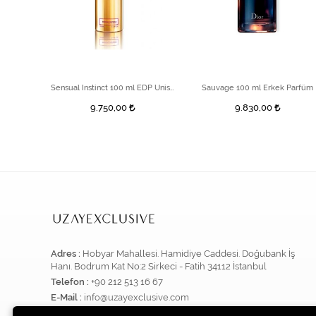
Click Song EDP 100 ml Unisex Parfüm
Sensual Instinct 100 ml EDP Unisex Parfüm
Sauvage 100 ml Erkek Parfüm
9.750,00
9.830,00
Adres :
Hobyar Mahallesi. Hamidiye Caddesi. Doğubank İş
Hanı. Bodrum Kat No:2 Sirkeci - Fatih 34112 İstanbul
Telefon :
+90 212 513 16 67
E-Mail :
info@uzayexclusive.com