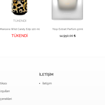
TÜKENDİ
Mancera Wild Candy Edp 120 ml
Ylop Extrait Parfüm 50ml
Gold 
TÜKENDİ
14.950,00
İLETİŞİM
itikası
İletişim
oşulları
enekleri