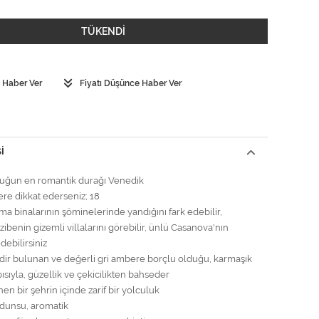
TÜKENDİ
 Haber Ver
Fiyatı Düşünce Haber Ver
I
luğun en romantik durağı Venedik
ere dikkat ederseniz; 18
ma binalarının şöminelerinde yandığını fark edebilir,
ibenin gizemli villalarını görebilir, ünlü Casanova'nın
edebilirsiniz
dir bulunan ve değerli gri ambere borçlu olduğu, karmaşık
ısıyla, güzellik ve çekicilikten bahseder
en bir şehrin içinde zarif bir yolculuk
Odunsu, aromatik