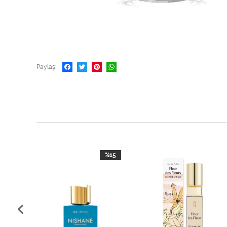
Paylaş
%30
%15