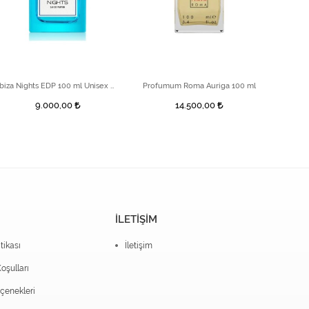
Ibiza Nights EDP 100 ml Unisex Parfüm
Profumum Roma Auriga 100 ml
9.000,00
14.500,00
İLETİŞİM
itikası
İletişim
oşulları
enekleri