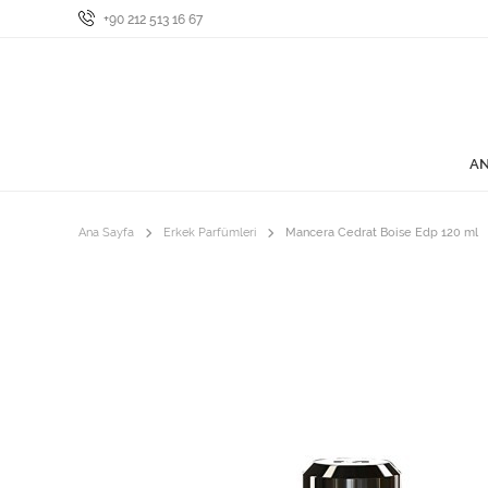
+90 212 513 16 67
AN
Ana Sayfa
Erkek Parfümleri
Mancera Cedrat Boise Edp 120 ml