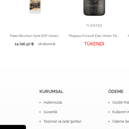
TÜKENDİ
 Parfüm
Palais Bourbon 75ml EDP Unisex Parfüm
Pegasus Exclusif Edp Unisex Parfüm 125 ml
TÜKENDİ
14.746,50
16.385,00
KURUMSAL
ÖDEME
Hakkımızda
Gizlilik Pol
Güvenlik
Kullanım K
Teslimat ve İade Şartları
Ödeme Seç