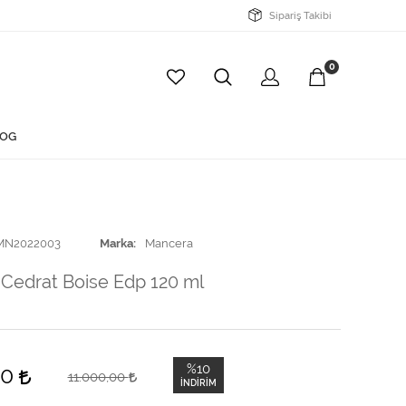
Sipariş Takibi
0
OG
MN2022003
Marka
Mancera
Cedrat Boise Edp 120 ml
%10
00
11.000,00
İNDIRIM