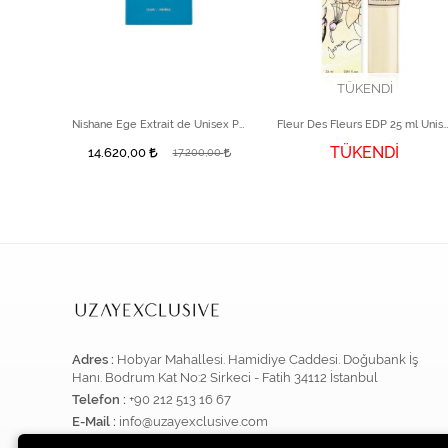
TÜKENDİ
 Parfüm
Nishane Ege Extrait de Unisex Parfüm 100 ml
Fleur Des Fleurs EDP 25 ml Unisex
TÜKENDİ
14.620,00
,00
17.200,00
Adres :
Hobyar Mahallesi. Hamidiye Caddesi. Doğubank İş
Hanı. Bodrum Kat No:2 Sirkeci - Fatih 34112 İstanbul
Telefon :
+90 212 513 16 67
E-Mail :
info@uzayexclusive.com