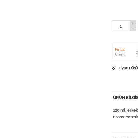
Fırsat
Ürünü
Fiyatı Düş
ÜRÜN BILGIS
120 ml, erke
Esans: Yasmin