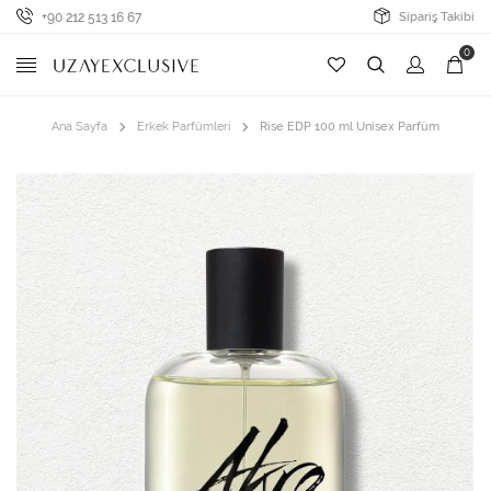
+90 212 513 16 67
Sipariş Takibi
0
Ana Sayfa
Erkek Parfümleri
Rise EDP 100 ml Unisex Parfüm