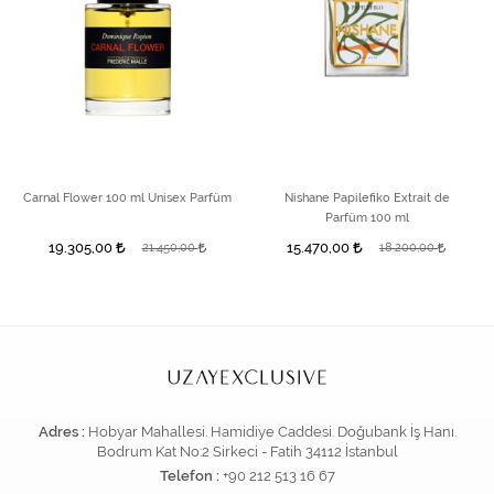
Carnal Flower 100 ml Unisex Parfüm
Nishane Papilefiko Extrait de
Parfüm 100 ml
19.305,00
15.470,00
21.450,00
18.200,00
Adres :
Hobyar Mahallesi. Hamidiye Caddesi. Doğubank İş Hanı.
Bodrum Kat No:2 Sirkeci - Fatih 34112 İstanbul
Telefon :
+90 212 513 16 67