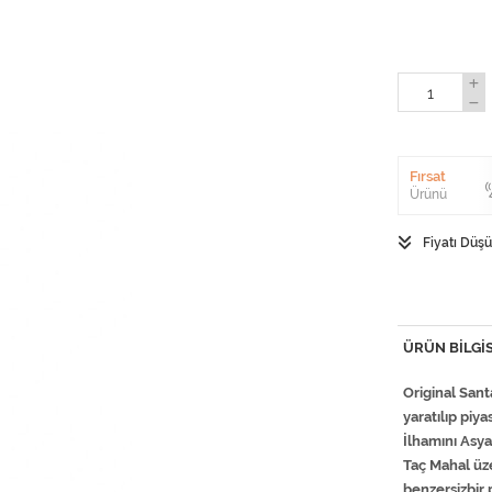
Fırsat
Ürünü
Fiyatı Düş
ÜRÜN BILGIS
Original Sant
yaratılıp piy
İlhamını Asya
Taç Mahal üz
benzersizbir 