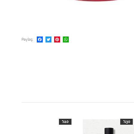
Paylaş
%30
%10
%30