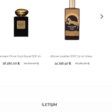
Armani/Privé Oud Royal EDP 100ml
African Leather EDP 75 ml Unisex Parfüm
18.180,00
14.746,50
20.200,00
16.385,00
İLETİŞİM