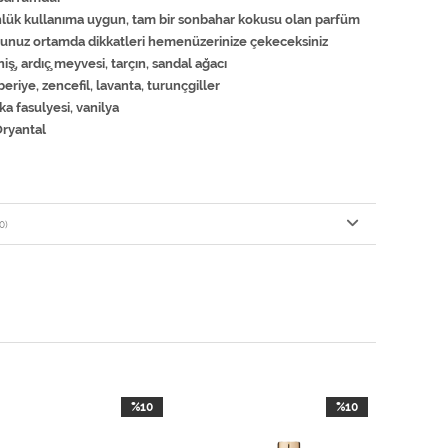
nlük kullanıma uygun, tam bir sonbahar kokusu olan parfüm
̆unuz ortamda dikkatleri hemenüzerinize çekeceksiniz
ş̧, ardıç̧ meyvesi, tarçın, sandal ağacı
eriye, zencefil, lavanta, turunçgiller
ka fasulyesi, vanilya
Oryantal
0)
%10
%10