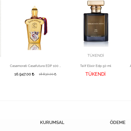
TÜKENDİ
Casamorati Casafutura EDP 100 ml
Ta'if Elixir Edp 50 ml
TÜKENDİ
16.947,00
18.830,00
KURUMSAL
ÖDEME