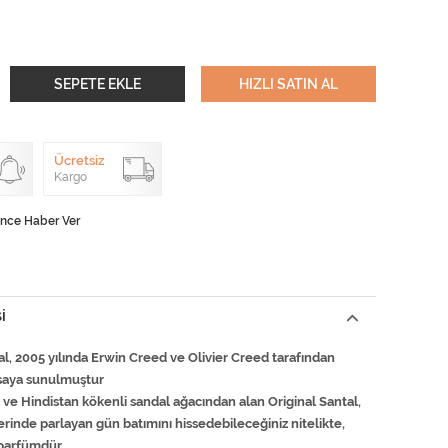
SEPETE EKLE
HIZLI SATIN AL
Ücretsiz
Kargo
ünce Haber Ver
I
al, 2005 yılında Erwin Creed ve Olivier Creed tarafından
asaya sunulmuştur
 ve Hindistan kökenli sandal ağacından alan Original Santal,
erinde parlayan gün batımını hissedebileceğiniz nitelikte,
parfümdür