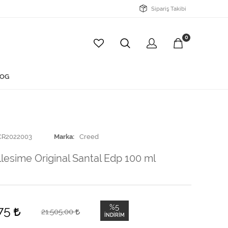
Sipariş Takibi
0
OG
CR2022003
Marka
Creed
lesime Original Santal Edp 100 ml
%5
,75
21.505,00
İNDIRIM