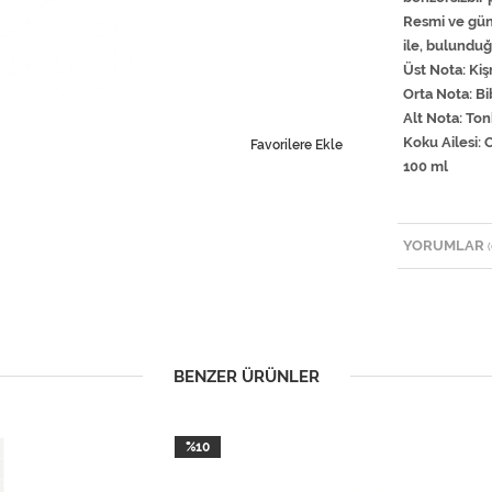
Resmi ve gü
ile, bulundug
Üst Nota: Kişni
Orta Nota: Bib
Alt Nota: Ton
Koku Ailesi: 
Favorilere Ekle
100 ml
YORUMLAR
(
BENZER ÜRÜNLER
%10