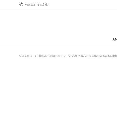
+90 212 513 16 67
AN
Ana Sayfa
Erkek Parfümleri
Creed Millesime Original Santal Ed