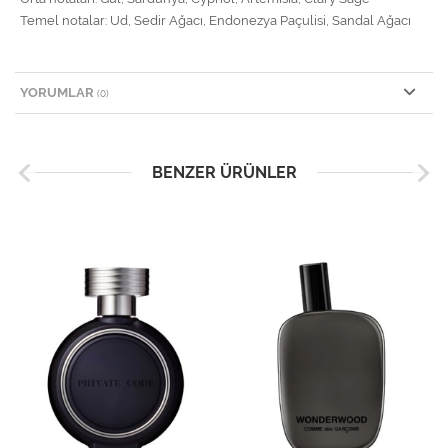
Temel notalar: Ud, Sedir Ağacı, Endonezya Paçulisi, Sandal Ağacı
YORUMLAR
(0)
BENZER ÜRÜNLER