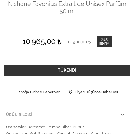
Nishane Favonius Extrait de Unisex Parfüm
50 ml
10.965,00
%15
12.900,00
İNDIRIM
TÜKENDİ
Stoğa Girince Haber Ver
Fiyatı Düşünce Haber Ver
ÜRÜN BILGISI
Üst notalar: Bergamot, Pembe Biber, Buhur
Orta notaları: Gül, Sardunya, Cypriol, Artemisia, Clary Sage