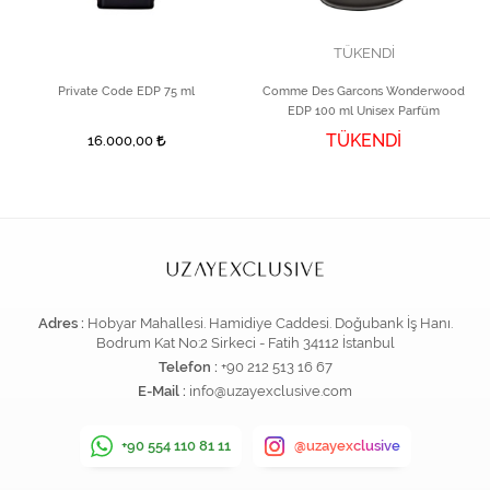
TÜKENDİ
Private Code EDP 75 ml
Comme Des Garcons Wonderwood
EDP 100 ml Unisex Parfüm
TÜKENDİ
16.000,00
Adres :
Hobyar Mahallesi. Hamidiye Caddesi. Doğubank İş Hanı.
Bodrum Kat No:2 Sirkeci - Fatih 34112 İstanbul
Telefon :
+90 212 513 16 67
E-Mail :
info@uzayexclusive.com
+90 554 110 81 11
@uzayexclusive