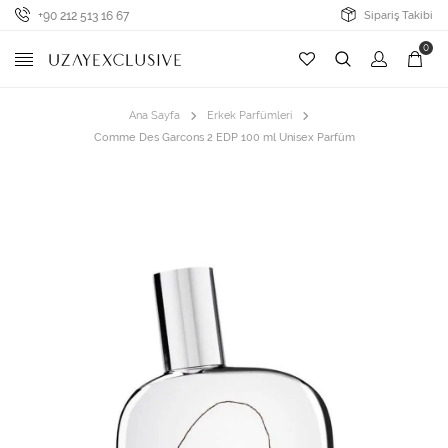
+90 212 513 16 67
Sipariş Takibi
0
Ana Sayfa
Erkek Parfümleri
Comme Des Garcons 2 EDP 100 ml Unisex Parfüm