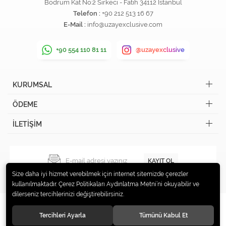
Bodrum Kat No:2 Sirkeci - Fatih 34112 İstanbul
Telefon :
+90 212 513 16 67
E-Mail :
info@uzayexclusive.com
+90 554 110 81 11
@uzayexclusive
KURUMSAL
ÖDEME
İLETİŞİM
KAYIT OL
Size daha iyi hizmet verebilmek için internet sitemizde çerezler
kullanılmaktadır. Çerez Politikaları Aydınlatma Metni’ni okuyabilir ve
dilerseniz tercihlerinizi değiştirebilirsiniz.
Tercihleri Ayarla
Tümünü Kabul Et