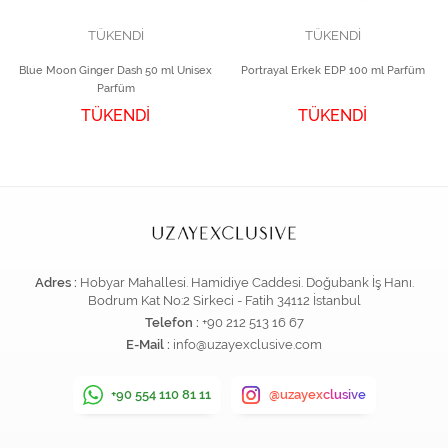
TÜKENDİ
TÜKENDİ
Blue Moon Ginger Dash 50 ml Unisex
Portrayal Erkek EDP 100 ml Parfüm
Parfüm
TÜKENDİ
TÜKENDİ
Adres :
Hobyar Mahallesi. Hamidiye Caddesi. Doğubank İş Hanı.
Bodrum Kat No:2 Sirkeci - Fatih 34112 İstanbul
Telefon :
+90 212 513 16 67
E-Mail :
info@uzayexclusive.com
+90 554 110 81 11
@uzayexclusive