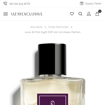
+90 212 513 16 67
Sipariş Takibi
0
Ana Sayfa
Erkek Parfümleri
Love At First Sight EDP 100 ml Unisex Parfüm