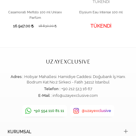
TÜKENDİ
Casamorati Mefisto 100 ml Unisex
Elysium Eau Intense 100 ml
Parfüm
TÜKENDİ
16.947,00
18.830,00
Adres :
Hobyar Mahallesi. Hamidiye Caddesi. Doğubank İş Hanı.
Bodrum Kat No:2 Sirkeci - Fatih 34112 İstanbul
Telefon :
+90 212 513 16 67
E-Mail :
info@uzayexclusive.com
+90 554 110 81 11
@uzayexclusive
KURUMSAL