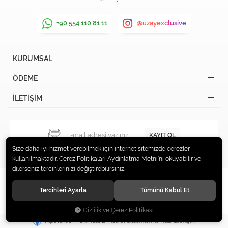
+90 554 110 81 11
@uzayexclusive
KURUMSAL
ÖDEME
İLETİŞİM
KAYIT OL
Size daha iyi hizmet verebilmek için internet sitemizde çerezler
kullanılmaktadır. Çerez Politikaları Aydınlatma Metni’ni okuyabilir ve
dilerseniz tercihlerinizi değiştirebilirsiniz.
Tercihleri Ayarla
Tümünü Kabul Et
© 2019 Uzay Exclusive Tüm hakları saklıdır.
Gizlilik ve Çerez Politikası
®
Hipotenüs
Yeni Nesil E-Ticaret Sistemleri ile Hazırlanmıştır.