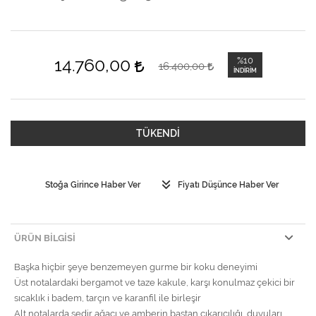
14.760,00
%10
16.400,00
İNDIRIM
TÜKENDİ
Stoğa Girince Haber Ver
Fiyatı Düşünce Haber Ver
ÜRÜN BILGISI
Başka hiçbir şeye benzemeyen gurme bir koku deneyimi
Üst notalardaki bergamot ve taze kakule, karşı konulmaz çekici bir
sıcaklık i badem, tarçın ve karanfil ile birleşir
Alt notalarda sedir ağacı ve amberin baştan çıkarıcılığı, duyuları