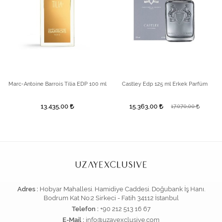
Marc-Antoine Barrois Tilia EDP 100 ml
Castley Edp 125 ml Erkek Parfüm
13.435,00
15.363,00
17.070,00
Adres :
Hobyar Mahallesi. Hamidiye Caddesi. Doğubank İş Hanı.
Bodrum Kat No:2 Sirkeci - Fatih 34112 İstanbul
Telefon :
+90 212 513 16 67
E-Mail :
info@uzayexclusive.com