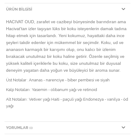
ÜRÜN BILGISI
HACIVAT OUD, zarafet ve cazibeyi bünyesinde barındıran ama
Hacivat'tan izler taşıyan lüks bir koku isteyenlerin damak tadına
hitap etmek için tasarlandı.
Yeni kokumuz, hayattaki daha ince
şeyleri takdir edenler için mükemmel bir seçimdir.
Koku, ud ve
ananasın karmaşık bir karışımı olup, onu kalıcı bir izlenim
bırakacak unutulmaz bir koku haline getirir.
Özenle seçilmiş ve
yüksek kaliteli içeriklerle bu koku, size unutulmaz bir duyusal
deneyim yaşatan daha yoğun ve büyüleyici bir aroma sunar.
Üst Notalar : Ananas - narenciye - biber pembesi ve siyah
Kalp Notaları : Yasemin - olibanum yağı ve retinoid
Alt Notaları : Vetiver yağı Haiti - paçuli yağı Endonezya - vanilya - öd
yağı
YORUMLAR
(0)