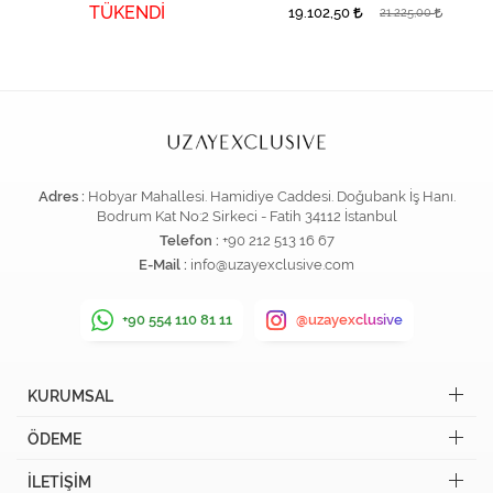
TÜKENDİ
19.102,50
21.225,00
Adres :
Hobyar Mahallesi. Hamidiye Caddesi. Doğubank İş Hanı.
Bodrum Kat No:2 Sirkeci - Fatih 34112 İstanbul
Telefon :
+90 212 513 16 67
E-Mail :
info@uzayexclusive.com
+90 554 110 81 11
@uzayexclusive
KURUMSAL
ÖDEME
İLETİŞİM