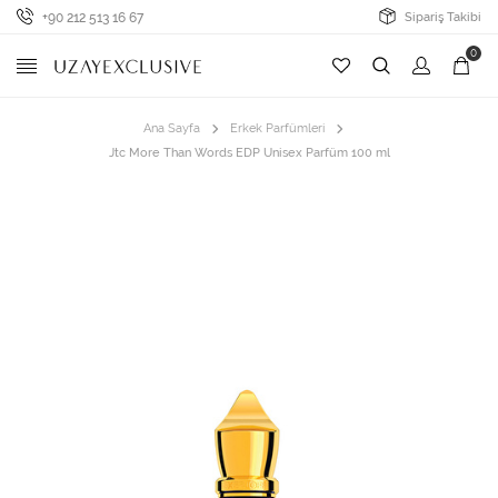
+90 212 513 16 67
Sipariş Takibi
0
Ana Sayfa
Erkek Parfümleri
Jtc More Than Words EDP Unisex Parfüm 100 ml