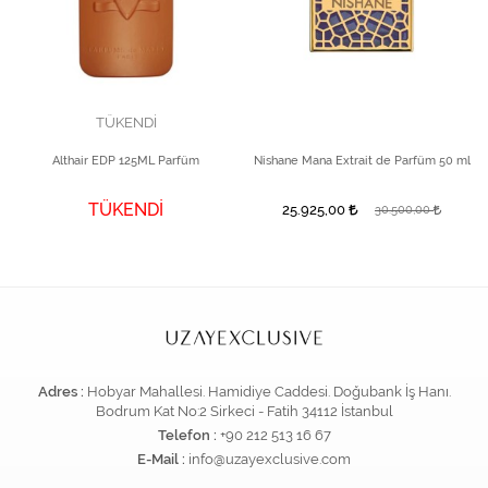
TÜKENDİ
Althair EDP 125ML Parfüm
Nishane Mana Extrait de Parfüm 50 ml
TÜKENDİ
25.925,00
30.500,00
Adres :
Hobyar Mahallesi. Hamidiye Caddesi. Doğubank İş Hanı.
Bodrum Kat No:2 Sirkeci - Fatih 34112 İstanbul
Telefon :
+90 212 513 16 67
E-Mail :
info@uzayexclusive.com