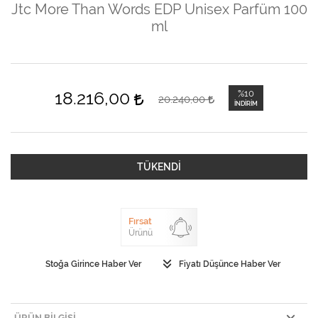
Jtc More Than Words EDP Unisex Parfüm 100
ml
18.216,00
%10
20.240,00
İNDIRIM
TÜKENDİ
Fırsat
Ürünü
Stoğa Girince Haber Ver
Fiyatı Düşünce Haber Ver
ÜRÜN BILGISI