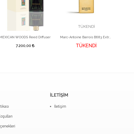
TÜKENDİ
MEXICAN WOODS Reed Diffuser
Marc-Antoine Barrois B683 Extrait Parfüm 50 ml
TÜKENDİ
7.200,00
İLETİŞİM
itikası
İletişim
oşulları
enekleri