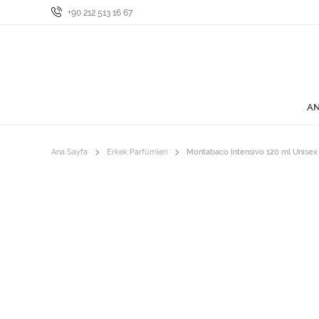
+90 212 513 16 67
AN
Ana Sayfa
Erkek Parfümleri
Montabaco Intensivo 120 ml Unisex