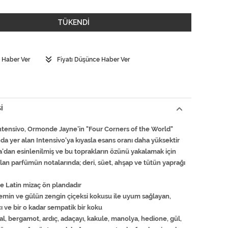
TÜKENDİ
 Haber Ver
Fiyatı Düşünce Haber Ver
I
tensivo, Ormonde Jayne’in "Four Corners of the World"
a yer alan Intensivo'ya kıyasla esans oranı daha yüksektir
’dan esinlenilmiş ve bu toprakların özünü yakalamak için
lan parfümün notalarında; deri, süet, ahşap ve tütün yaprağı
e Latin mizaç ön plandadır
emin ve gülün zengin çiçeksi kokusu ile uyum sağlayan,
cı ve bir o kadar sempatik bir koku
kal, bergamot, ardıç, adaçayı, kakule, manolya, hedione, gül,