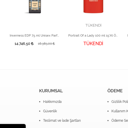
TÜKENDİ
Inverness EDP 75 ml Unisex Parfüm
Portrait Of a Lady 100 ml 15.Yıl Özel Tasarım
TÜKENDİ
14.746,50
16.385,00
KURUMSAL
ÖDEME
Hakkımızda
Gizlilik Pol
Güvenlik
Kullanım K
Teslimat ve İade Şartları
Ödeme Seç