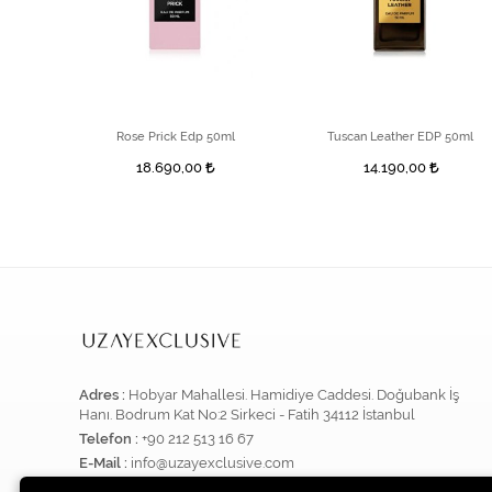
Ermenegildo Zegna Florentine Iris EDP 100 ml
Rose Prick Edp 50ml
Tuscan Leather EDP 50ml
18.690,00
14.190,00
Adres :
Hobyar Mahallesi. Hamidiye Caddesi. Doğubank İş
Hanı. Bodrum Kat No:2 Sirkeci - Fatih 34112 İstanbul
Telefon :
+90 212 513 16 67
E-Mail :
info@uzayexclusive.com