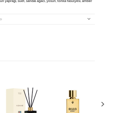
n yaprağı, süet, sandal ağacı, yosun, tonka fasulyesi, amber
0)