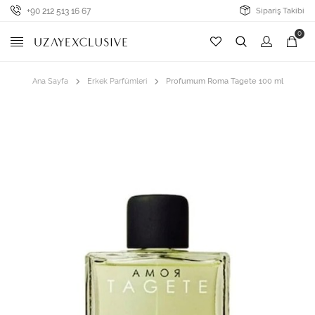
+90 212 513 16 67
Sipariş Takibi
0
Ana Sayfa
Erkek Parfümleri
Profumum Roma Tagete 100 ml