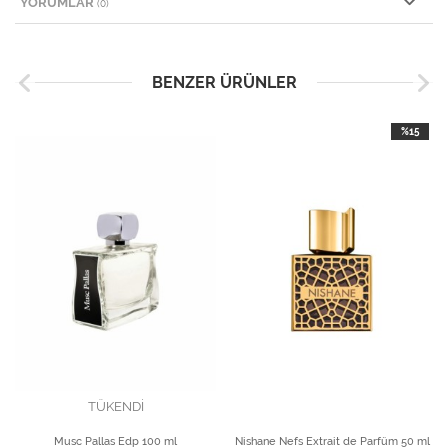
YORUMLAR
(0)
BENZER ÜRÜNLER
%15
TÜKENDİ
Musc Pallas Edp 100 ml
Nishane Nefs Extrait de Parfüm 50 ml