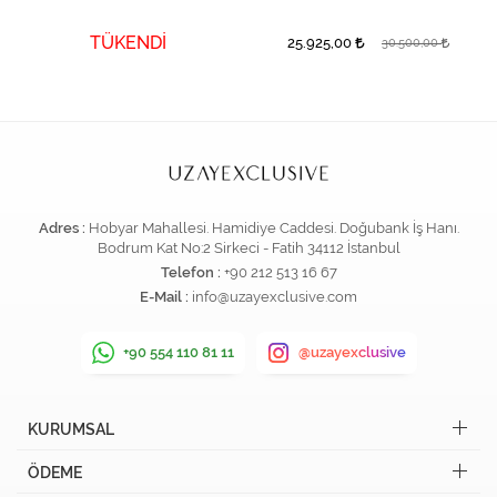
TÜKENDİ
25.925,00
30.500,00
Adres :
Hobyar Mahallesi. Hamidiye Caddesi. Doğubank İş Hanı.
Bodrum Kat No:2 Sirkeci - Fatih 34112 İstanbul
Telefon :
+90 212 513 16 67
E-Mail :
info@uzayexclusive.com
+90 554 110 81 11
@uzayexclusive
KURUMSAL
ÖDEME