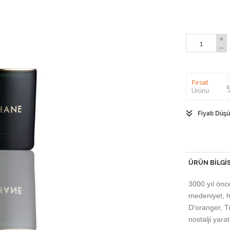
Fırsat
Ürünü
Fiyatı Düş
ÜRÜN BILGIS
3000 yıl önc
medeniyet, h
D'oranger, T
nostalji yarat