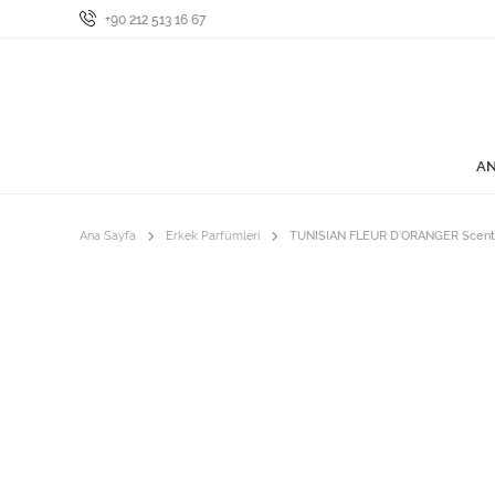
+90 212 513 16 67
AN
Ana Sayfa
Erkek Parfümleri
TUNISIAN FLEUR D’ORANGER Scent