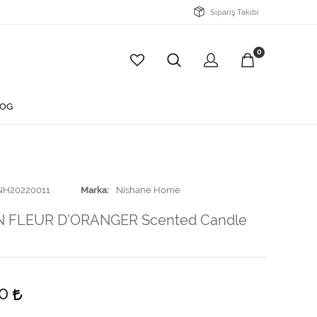
Sipariş Takibi
0
OG
NH20220011
Marka
Nishane Home
N FLEUR D’ORANGER Scented Candle
00