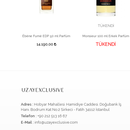
TÜKENDİ
 Parfüm
Ébène Fumé EDP 50 ml Parfüm
Monsieur 100 ml Erkek Parfüm
TÜKENDİ
14.190,00
Adres :
Hobyar Mahallesi. Hamidiye Caddesi. Doğubank İş
Hanı. Bodrum Kat No:2 Sirkeci - Fatih 34112 İstanbul
Telefon :
+90 212 513 16 67
E-Mail :
info@uzayexclusive.com