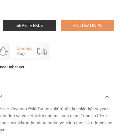
SEPETE EKLE
HIZLI SATIN AL
Ücretsiz
Kargo
ünce Haber Ver
I
esine dayanan Eski Tunus kültürünün kucakladığı sayısız
anedan ve çok etnikli akından ilham alan;
Tunuslu Fleur
unus sokaklarında adeta tarihe yeniden tanıklık edercesine
ıyor.