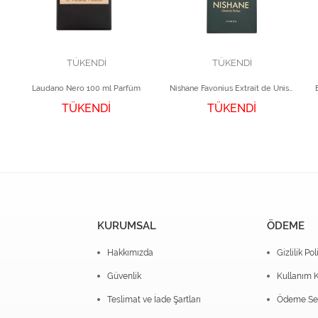
TÜKENDİ
TÜKENDİ
Laudano Nero 100 ml Parfüm
Nishane Favonius Extrait de Unisex Parfüm 50 ml
TÜKENDİ
TÜKENDİ
KURUMSAL
ÖDEME
Hakkımızda
Gizlilik Pol
Güvenlik
Kullanım K
Teslimat ve İade Şartları
Ödeme Seç