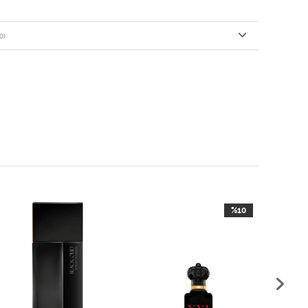
0)
%10