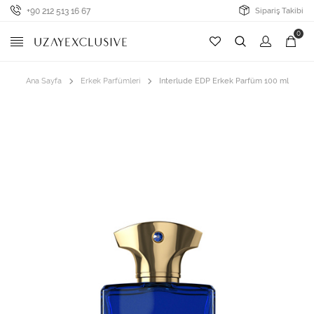
+90 212 513 16 67
Sipariş Takibi
0
Ana Sayfa
Erkek Parfümleri
Interlude EDP Erkek Parfüm 100 ml