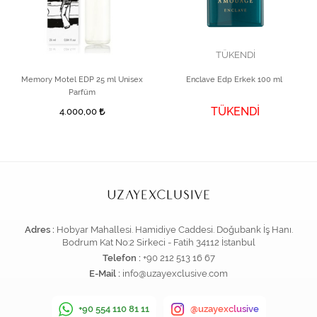
TÜKENDİ
Memory Motel EDP 25 ml Unisex
Enclave Edp Erkek 100 ml
Parfüm
TÜKENDİ
4.000,00
Adres :
Hobyar Mahallesi. Hamidiye Caddesi. Doğubank İş Hanı.
Bodrum Kat No:2 Sirkeci - Fatih 34112 İstanbul
Telefon :
+90 212 513 16 67
E-Mail :
info@uzayexclusive.com
+90 554 110 81 11
@uzayexclusive