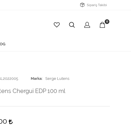
Sipariş Takibi
0
OG
SL2022005
Marka
Serge Lutens
tens Chergui EDP 100 ml
,00