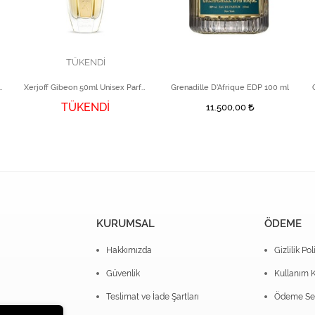
TÜKENDİ
efillable 50 ml Set EDP Parfüm
Xerjoff Gibeon 50ml Unisex Parfüm
Grenadille D'Afrique EDP 100 ml
TÜKENDİ
11.500,00
KURUMSAL
ÖDEME
Hakkımızda
Gizlilik Pol
Güvenlik
Kullanım K
Teslimat ve İade Şartları
Ödeme Seç