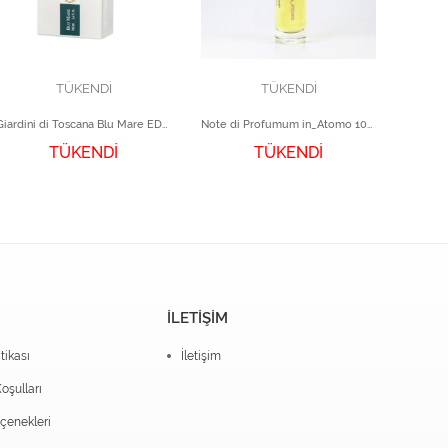
TÜKENDİ
TÜKENDİ
Giardini di Toscana Blu Mare EDP 100 ml
Note di Profumum in_Atomo 100 ml
Sedle
TÜKENDİ
TÜKENDİ
İLETİŞİM
itikası
İletişim
oşulları
enekleri