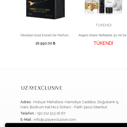
TÜKENDİ
Marc-Antoine Barrois B683 Extrait Parfüm 50 ml
Obsidian Gold Extrait De Parfum 100 ml
Angels Share R
TÜKENDİ
16.950,00
Adres :
Hobyar Mahallesi. Hamidiye Caddesi. Doğubank İş
Hanı. Bodrum Kat No:2 Sirkeci - Fatih 34112 İstanbul
Telefon :
+90 212 513 16 67
E-Mail :
info@uzayexclusive.com