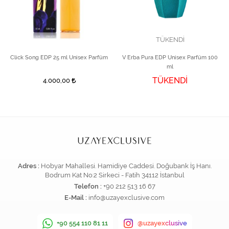
TÜKENDİ
Click Song EDP 25 ml Unisex Parfüm
V Erba Pura EDP Unisex Parfüm 100
ml
TÜKENDİ
4.000,00
Adres :
Hobyar Mahallesi. Hamidiye Caddesi. Doğubank İş Hanı.
Bodrum Kat No:2 Sirkeci - Fatih 34112 İstanbul
Telefon :
+90 212 513 16 67
E-Mail :
info@uzayexclusive.com
+90 554 110 81 11
@uzayexclusive