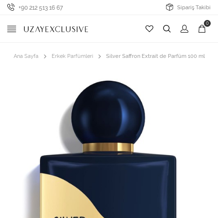
+90 212 513 16 67
Sipariş Takibi
0
Ana Sayfa
Erkek Parfümleri
Silver Saffron Extrait de Parfüm 100 ml