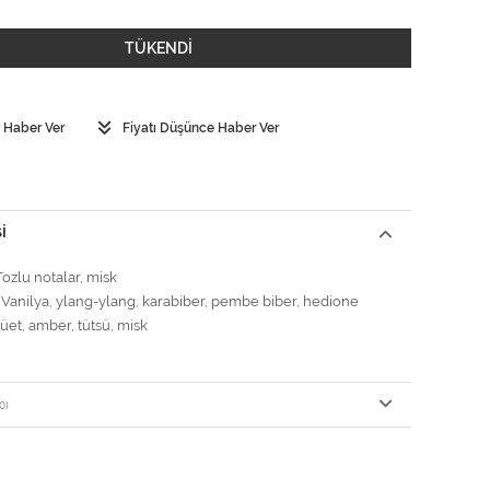
TÜKENDİ
 Haber Ver
Fiyatı Düşünce Haber Ver
I
ozlu notalar, misk
Vanilya, ylang-ylang, karabiber, pembe biber, hedione
üet, amber, tütsü, misk
0)