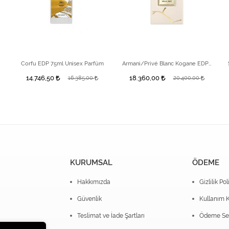
Corfu EDP 75ml Unisex Parfüm
Armani/Privé Blanc Kogane EDP 100ml
14.746,50
18.360,00
16.385,00
20.400,00
KURUMSAL
ÖDEME
Hakkımızda
Gizlilik Pol
Güvenlik
Kullanım K
Teslimat ve İade Şartları
Ödeme Seç