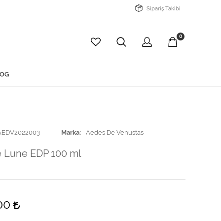
Sipariş Takibi
0
OG
AEDV2022003
Marka
Aedes De Venustas
e Lune EDP 100 ml
,00