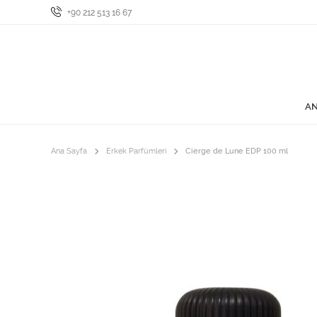
+90 212 513 16 67
AN
Ana Sayfa
Erkek Parfümleri
Cierge de Lune EDP 100 ml