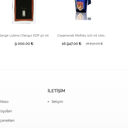
Serge Lutens Chergui EDP 50 ml
Casamorati Mefisto 100 ml Unisex Parfüm
Marfa E
9.000,00
16.947,00
18.830,00
İLETİŞİM
itikası
İletişim
oşulları
enekleri