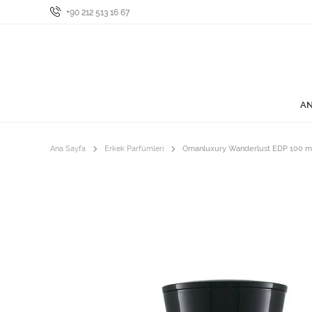
+90 212 513 16 67
AN
Ana Sayfa
Erkek Parfümleri
Omanluxury Wanderlust EDP 100 m