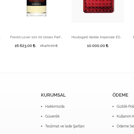
bia Bianca 100 ml
French Lover 100 ml Unisex Parfüm
Houbigant Vanille Imperiale EDP Extrem 100 ml
16.623,00
10.000,00
18.470,00
KURUMSAL
ÖDEME
Hakkımızda
Gizlilik Pol
Güvenlik
Kullanım K
Teslimat ve İade Şartları
Ödeme Seç