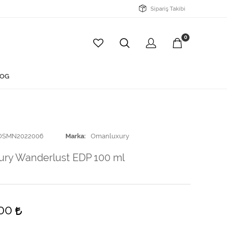
Sipariş Takibi
0
OG
OSMN2022006
Marka
Omanluxury
ry Wanderlust EDP 100 ml
,00