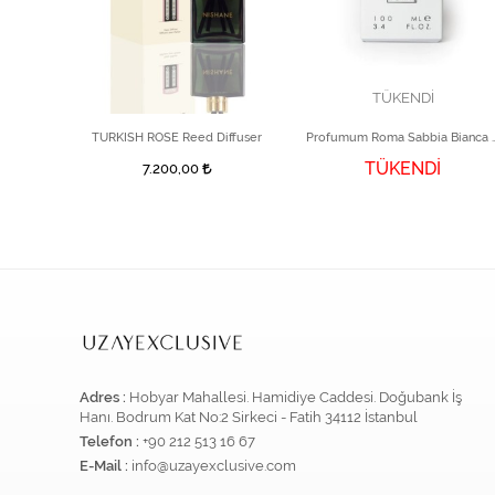
TÜKENDİ
BDK Parfums Gris Charnel EDP 100 ml
TURKISH ROSE Reed Diffuser
Profumum Roma Sab
TÜKENDİ
7.200,00
0,00
Adres :
Hobyar Mahallesi. Hamidiye Caddesi. Doğubank İş
Hanı. Bodrum Kat No:2 Sirkeci - Fatih 34112 İstanbul
Telefon :
+90 212 513 16 67
E-Mail :
info@uzayexclusive.com