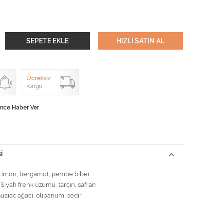
SEPETE EKLE
HIZLI SATIN AL
Ücretsiz
Kargo
ünce Haber Ver
I
Limon, bergamot, pembe biber
Siyah frenk üzümü, tarçın, safran
uaiac ağacı, olibanum, sedir