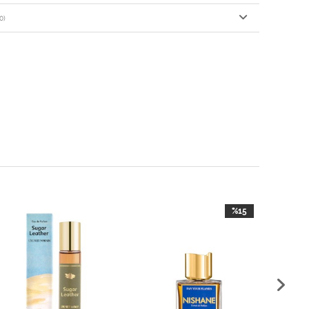
0)
%15