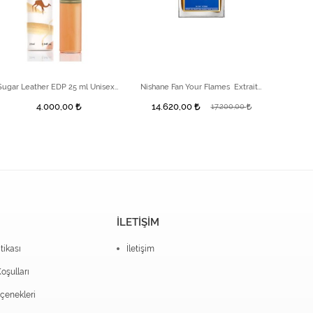
Sugar Leather EDP 25 ml Unisex Parfüm
Nishane Fan Your Flames Extrait de Unisex Parfüm 100 ml
4.000,00
14.620,00
17.200,00
İLETİŞİM
itikası
İletişim
oşulları
enekleri