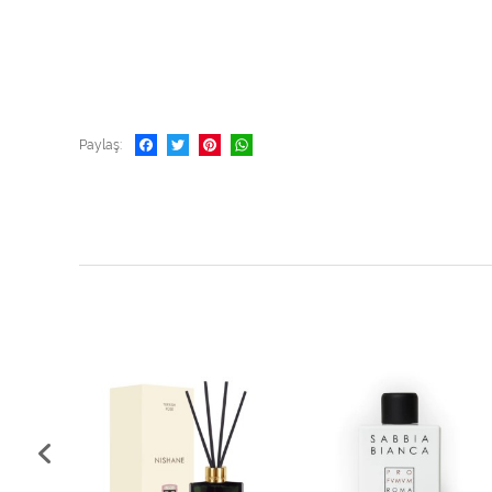
Paylaş
%10