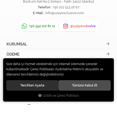
Bodrum Kat No:2 Sirkeci - Fatih 34112 İstanbul
Telefon :
+90 212 513 16 67
E-Mail :
info@uzayexclusive.com
+90 554 110 81 11
@uzayexclusive
KURUMSAL
ÖDEME
Size daha iyi hizmet verebilmek için internet sitemizde çerezler
İLETİŞİM
kullanılmaktadır. Çerez Politikaları Aydınlatma Metni’ni okuyabilir ve
dilerseniz tercihlerinizi değiştirebilirsiniz.
KAYIT OL
Tercihleri Ayarla
Tümünü Kabul Et
Gizlilik ve Çerez Politikası