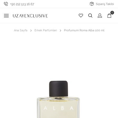
+90 212 513 16 67
Sipariş Takibi
0
Ana Sayfa
Erkek Parfümleri
Profumum Roma Alba 100 ml