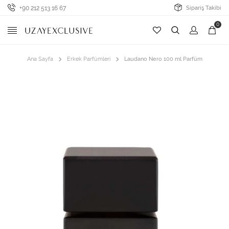
+90 212 513 16 67
Sipariş Takibi
0
Ana Sayfa
Erkek Parfümleri
Laudano Nero 100 ml Parfüm