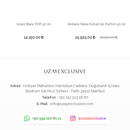
Soleil Blanc EDP 50 ml
Nishane Mana Extrait de Parfüm 50 ml
14.190,00
25.925,00
30.500,00
Adres :
Hobyar Mahallesi. Hamidiye Caddesi. Doğubank İş Hanı.
Bodrum Kat No:2 Sirkeci - Fatih 34112 İstanbul
Telefon :
+90 212 513 16 67
E-Mail :
info@uzayexclusive.com
+90 554 110 81 11
@uzayexclusive