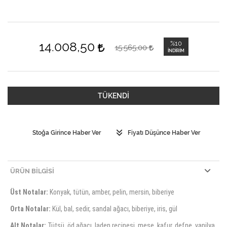
14.008,50
%10
15.565,00
İNDIRIM
TÜKENDİ
Stoğa Girince Haber Ver
Fiyatı Düşünce Haber Ver
ÜRÜN BILGISI
Üst Notalar:
Konyak, tütün, amber, pelin, mersin, biberiye
Orta Notalar:
Kül, bal, sedir, sandal ağacı, biberiye, iris, gül
Alt Notalar:
Tütsü, öd ağacı, laden reçinesi, meşe, kafur, defne, vanilya,