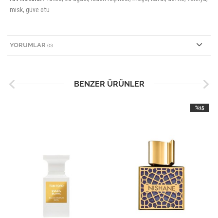
misk, güve otu
YORUMLAR
(0)
BENZER ÜRÜNLER
%15