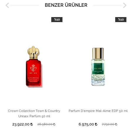
BENZER ÜRÜNLER
%10
%10
Crown Collection Town & Country
Parfum D'empire Mal-Aime EDP 50 ml
Unisex Parfüm 50 ml
23.922,00
6.975,00
26.580,00
7.750,00