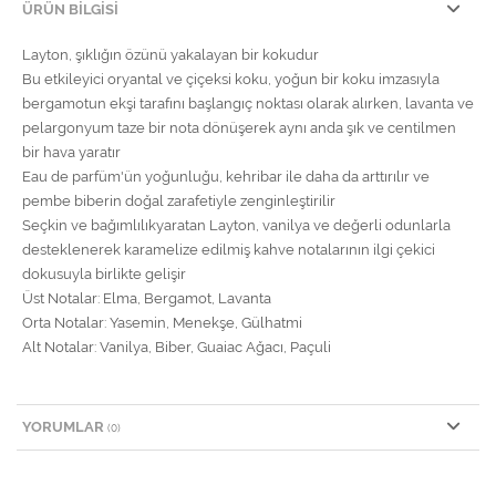
ÜRÜN BILGISI
Layton, şıklığın özünü yakalayan bir kokudur
Bu etkileyici oryantal ve çiçeksi koku, yoğun bir koku imzasıyla
bergamotun ekşi tarafını başlangıç noktası olarak alırken, lavanta ve
pelargonyum taze bir nota dönüşerek aynı anda şık ve centilmen
bir hava yaratır
Eau de parfüm'ün yoğunluğu, kehribar ile daha da arttırılır ve
pembe biberin doğal zarafetiyle zenginleştirilir
Seçkin ve bağımlılıkyaratan Layton, vanilya ve değerli odunlarla
desteklenerek karamelize edilmiş kahve notalarının ilgi çekici
dokusuyla birlikte gelişir
Üst Notalar: Elma, Bergamot, Lavanta
Orta Notalar: Yasemin, Menekşe, Gülhatmi
Alt Notalar: Vanilya, Biber, Guaiac Ağacı, Paçuli
YORUMLAR
(0)