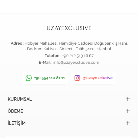
Adres :
Hobyar Mahallesi. Hamidiye Caddesi. Doğubank İş Hanı.
Bodrum Kat No:2 Sirkeci - Fatih 34112 İstanbul
Telefon :
+90 212 513 16 67
E-Mail :
info@uzayexclusive.com
+90 554 110 81 11
@uzayexclusive
KURUMSAL
ÖDEME
İLETİŞİM