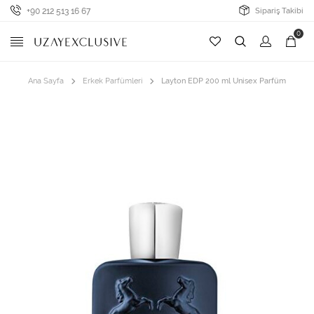
+90 212 513 16 67
Sipariş Takibi
0
Ana Sayfa
Erkek Parfümleri
Layton EDP 200 ml Unisex Parfüm