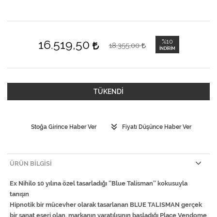
16.519,50
%10
18.355,00
İNDIRIM
TÜKENDİ
Stoğa Girince Haber Ver
Fiyatı Düşünce Haber Ver
ÜRÜN BILGISI
Ex Nihilo 10 yılına özel tasarladığı ‘’Blue Talisman’’ kokusuyla
tanışın
Hipnotik bir mücevher olarak tasarlanan BLUE TALISMAN gerçek
bir sanat eseri olan, markanın yaratılışının başladığı Place Vendome