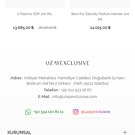
Il Padrino EDP 100 ML
Born For Eternity Parfum Intense 100
ML
13.685,00
14.025,00
16.100,00
Adres :
Hobyar Mahallesi. Hamidiye Caddesi. Doğubank İş Hanı.
Bodrum Kat No:2 Sirkeci - Fatih 34112 İstanbul
Telefon :
+90 212 513 16 67
E-Mail :
info@uzayexclusive.com
+90 554 110 81 11
@uzayexclusive
KURUMSAL