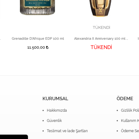
TÜKENDİ
00 ml Unisex Parfüm
Grenadille D'Afrique EDP 100 ml
Alexandria II Anniversary 100 ml EDP
TÜKENDİ
11.500,00
KURUMSAL
ÖDEME
Hakkımızda
Gizlilik Pol
Güvenlik
Kullanım K
Teslimat ve İade Şartları
Ödeme Seç