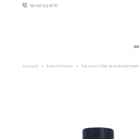
+90 212 513 16 67
AN
Ana Sayfa
Erkek Parfümleri
The Lover’s Tale 30 ml Extrait Parf