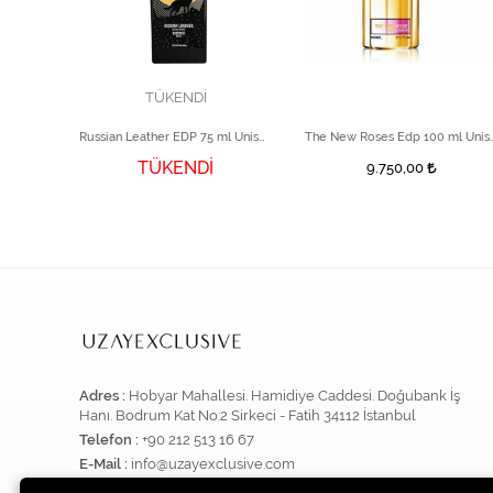
TÜKENDİ
0ml
Russian Leather EDP 75 ml Unisex Parfüm
The New Roses Edp 1
TÜKENDİ
9.750,00
Adres :
Hobyar Mahallesi. Hamidiye Caddesi. Doğubank İş
Hanı. Bodrum Kat No:2 Sirkeci - Fatih 34112 İstanbul
Telefon :
+90 212 513 16 67
E-Mail :
info@uzayexclusive.com