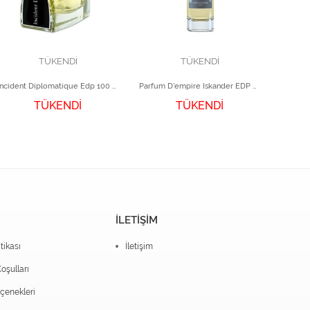
TÜKENDİ
TÜKENDİ
Incident Diplomatique Edp 100 ml
Parfum D'empire Iskander EDP 50 ml
Argos B
TÜKENDİ
TÜKENDİ
İLETİŞİM
itikası
İletişim
oşulları
enekleri