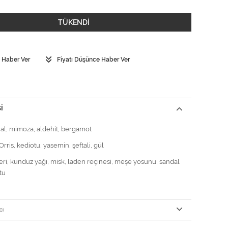
TÜKENDİ
 Haber Ver
Fiyatı Düşünce Haber Ver
I
Bal, mimoza, aldehit, bergamot
Orris, kediotu, yasemin, şeftali, gül
Deri, kunduz yağı, misk, laden reçinesi, meşe yosunu, sandal
tu
0)