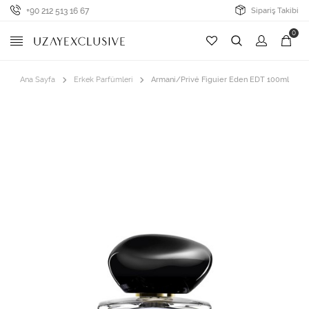
+90 212 513 16 67
Sipariş Takibi
0
Ana Sayfa
Erkek Parfümleri
Armani/Privé Figuier Eden EDT 100ml