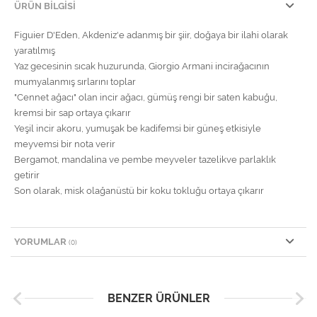
ÜRÜN BILGISI
Figuier D'Eden, Akdeniz'e adanmış bir şiir, doğaya bir ilahi olarak
yaratılmış
Yaz gecesinin sıcak huzurunda, Giorgio Armani incirağacının
mumyalanmış sırlarını toplar
"Cennet ağacı" olan incir ağacı, gümüş rengi bir saten kabuğu,
kremsi bir sap ortaya çıkarır
Yeşil incir akoru, yumuşak be kadifemsi bir güneş etkisiyle
meyvemsi bir nota verir
Bergamot, mandalina ve pembe meyveler tazelikve parlaklık
getirir
Son olarak, misk olağanüstü bir koku tokluğu ortaya çıkarır
YORUMLAR
(0)
BENZER ÜRÜNLER