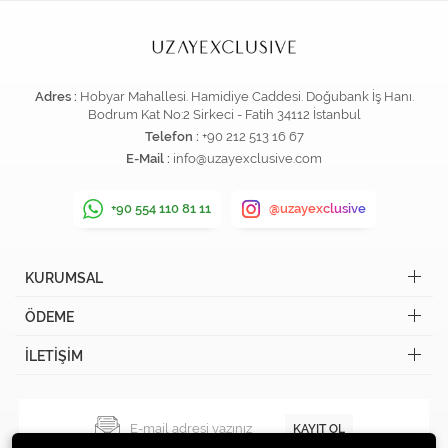
Adres :
Hobyar Mahallesi. Hamidiye Caddesi. Doğubank İş Hanı.
Bodrum Kat No:2 Sirkeci - Fatih 34112 İstanbul
Telefon :
+90 212 513 16 67
E-Mail :
info@uzayexclusive.com
+90 554 110 81 11
@uzayexclusive
KURUMSAL
ÖDEME
İLETİŞİM
KAYIT OL