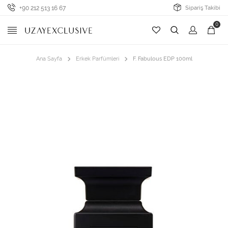
+90 212 513 16 67
Sipariş Takibi
0
Ana Sayfa
Erkek Parfümleri
F. Fabulous EDP 100ml