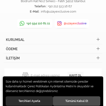
Bodrum Kat No:2 Sirkeci - Fatih 34112 İstanbul
Telefon :
+90 212 513 16 67
E-Mail :
info@uzayexclusive.com
+90 554 110 81 11
@uzayexclusive
KURUMSAL
ÖDEME
İLETİŞİM
KAYIT OL
Size daha iyi hizmet verebilmek için internet sitemizde çerezler
kullanılmaktadır. Çerez Politikaları Aydınlatma Metni’ni okuyabilir ve
dilerseniz tercihlerinizi değiştirebilirsiniz.
Tercihleri Ayarla
Tümünü Kabul Et