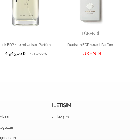
TÜKENDİ
Ink EDP 100 ml Unisex Parfüm
Decision EDP 100ml Parfüm
TÜKENDİ
6.965,00
14.
9.950,00
İLETİŞİM
itikası
İletişim
oşulları
enekleri