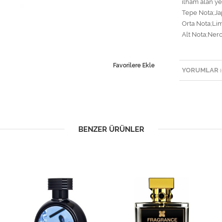
ilham alan yeş
Tepe Nota;Ja
Orta Nota;Li
Alt Nota;Nero
Favorilere Ekle
YORUMLAR
(
BENZER ÜRÜNLER