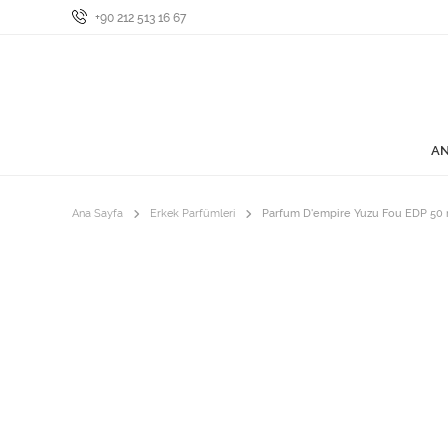
+90 212 513 16 67
AN
Ana Sayfa
Erkek Parfümleri
Parfum D'empire Yuzu Fou EDP 50 