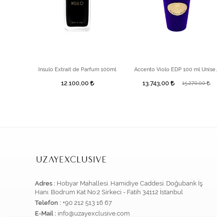
Nishane Nefs Extrait de Parfüm 50 ml
Insulo Extrait de Parfum 100ml
Accento Violo EDP 1
12.100,00
13.743,00
0,00
15.270,00
Adres :
Hobyar Mahallesi. Hamidiye Caddesi. Doğubank İş
Hanı. Bodrum Kat No:2 Sirkeci - Fatih 34112 İstanbul
Telefon :
+90 212 513 16 67
E-Mail :
info@uzayexclusive.com