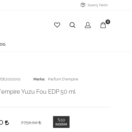
Sipariş Takibi
0
OG
PDE2022001
Marka
Parfum D'empire
'empire Yuzu Fou EDP 50 ml
%10
00
7.750,00
İNDIRIM