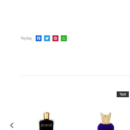
Paylaş
%15
%10