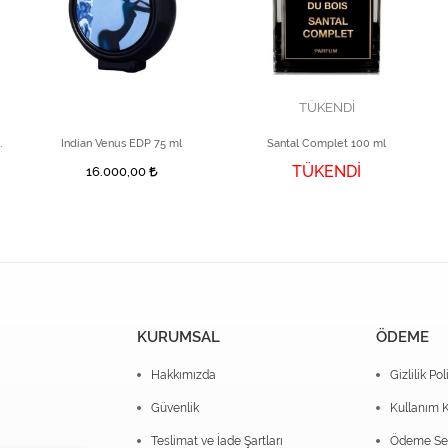
TÜKENDİ
00 ml Unisex Parfüm
Indian Venus EDP 75 ml
Santal Complet 100 ml
TÜKENDİ
16.000,00
KURUMSAL
ÖDEME
Hakkımızda
Gizlilik Pol
Güvenlik
Kullanım K
Teslimat ve İade Şartları
Ödeme Seç