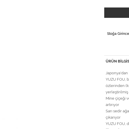
Stoğa Girince
ÜRÜN BILGIS
Japonya'dan b
YUZU FOU, bu
özlerinden (ku
yerleştirilmi
Mine çiçeği v
artırıyor
Sarı sedir ağa
çıkarıyor
YUZU FOU, do