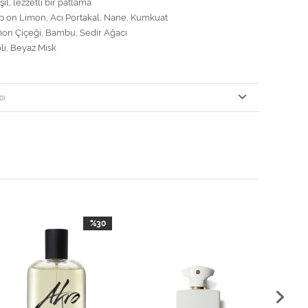
il, lezzetli bir patlama
p on Limon, Acı Portakal, Nane, Kumkuat
mon Çiçeği, Bambu, Sedir Ağacı
li, Beyaz Misk
0)
%30