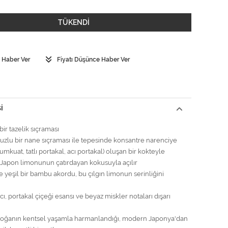
TÜKENDİ
 Haber Ver
Fiyatı Düşünce Haber Ver
I
ir tazelik sıçraması
zlu bir nane sıçraması ile tepesinde konsantre narenciye
mkuat, tatlı portakal, acı portakal) oluşan bir kokteyle
ş Japon limonunun çatırdayan kokusuyla açılır
e yeşil bir bambu akordu, bu çılgın limonun serinliğini
cı, portakal çiçeği esansı ve beyaz miskler notaları dışarı
ğanın kentsel yaşamla harmanlandığı, modern Japonya'dan