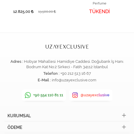
Perfume
TÜKENDİ
12.825,00
13.500,00
Adres :
Hobyar Mahallesi. Hamidiye Caddesi. Doğubank İş Hanı.
Bodrum Kat No:2 Sirkeci - Fatih 34112 İstanbul
Telefon :
+90 212 513 16 67
E-Mail :
info@uzayexclusive.com
+90 554 110 81 11
@uzayexclusive
KURUMSAL
ÖDEME