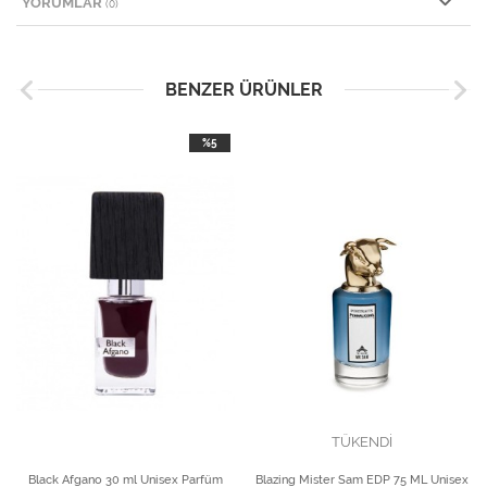
YORUMLAR
(0)
BENZER ÜRÜNLER
%5
TÜKENDİ
Black Afgano 30 ml Unisex Parfüm
Blazing Mister Sam EDP 75 ML Unisex