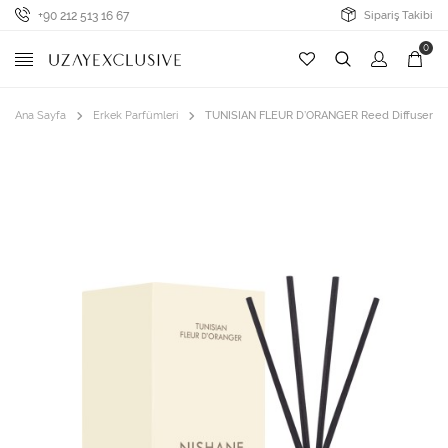
+90 212 513 16 67
Sipariş Takibi
0
Ana Sayfa
Erkek Parfümleri
TUNISIAN FLEUR D’ORANGER Reed Diffuser