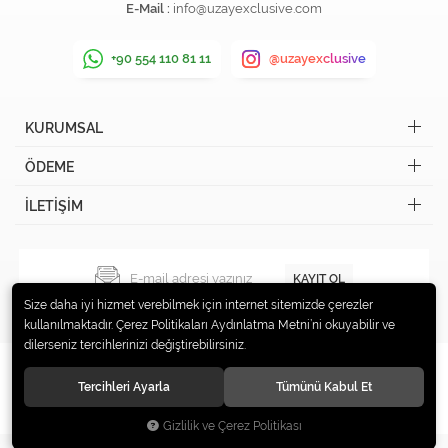
E-Mail :
info@uzayexclusive.com
+90 554 110 81 11
@uzayexclusive
KURUMSAL
ÖDEME
İLETİŞİM
KAYIT OL
Size daha iyi hizmet verebilmek için internet sitemizde çerezler
kullanılmaktadır. Çerez Politikaları Aydınlatma Metni’ni okuyabilir ve
dilerseniz tercihlerinizi değiştirebilirsiniz.
Tercihleri Ayarla
Tümünü Kabul Et
© 2019 Uzay Exclusive Tüm hakları saklıdır.
Gizlilik ve Çerez Politikası
®
Hipotenüs
Yeni Nesil E-Ticaret Sistemleri ile Hazırlanmıştır.