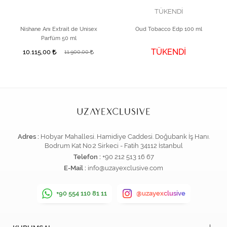
TÜKENDİ
Nishane Anı Extrait de Unisex
Oud Tobacco Edp 100 ml
Parfüm 50 ml
TÜKENDİ
10.115,00
11.900,00
Adres :
Hobyar Mahallesi. Hamidiye Caddesi. Doğubank İş Hanı.
Bodrum Kat No:2 Sirkeci - Fatih 34112 İstanbul
Telefon :
+90 212 513 16 67
E-Mail :
info@uzayexclusive.com
+90 554 110 81 11
@uzayexclusive