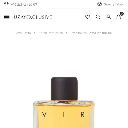
+90 212 513 16 67
Sipariş Takibi
0
Ana Sayfa
Erkek Parfümleri
Profumum Roma Vir 100 ml