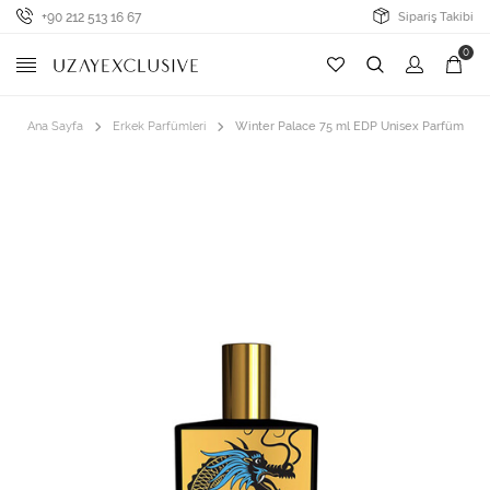
+90 212 513 16 67
Sipariş Takibi
0
Ana Sayfa
Erkek Parfümleri
Winter Palace 75 ml EDP Unisex Parfüm