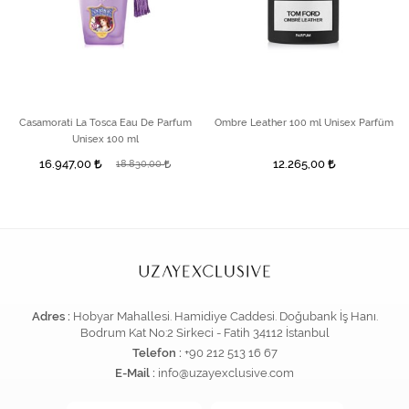
Casamorati La Tosca Eau De Parfum
Ombre Leather 100 ml Unisex Parfüm
Unisex 100 ml
16.947,00
12.265,00
18.830,00
Adres :
Hobyar Mahallesi. Hamidiye Caddesi. Doğubank İş Hanı.
Bodrum Kat No:2 Sirkeci - Fatih 34112 İstanbul
Telefon :
+90 212 513 16 67
E-Mail :
info@uzayexclusive.com