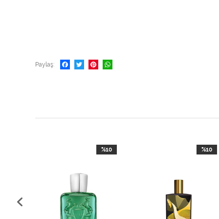
Paylaş
%10
%10