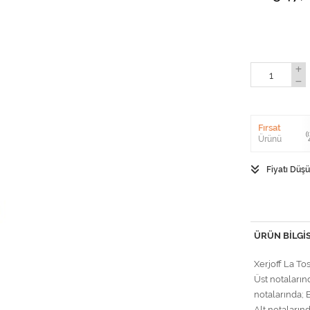
Fırsat
Ürünü
Fiyatı Düş
ÜRÜN BILGIS
Xerjoff La To
Üst notaların
notalarında; 
Alt notalarınd