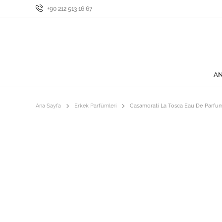
+90 212 513 16 67
AN
Ana Sayfa
Erkek Parfümleri
Casamorati La Tosca Eau De Parfu