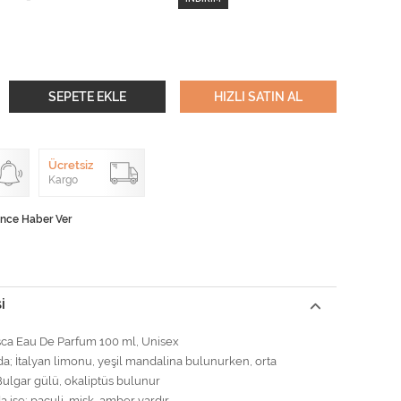
SEPETE EKLE
HIZLI SATIN AL
Ücretsiz
Kargo
ünce Haber Ver
I
sca Eau De Parfum 100 ml, Unisex
da; İtalyan limonu, yeşil mandalina bulunurken, orta
Bulgar gülü, okaliptüs bulunur
a ise; paçuli, misk, amber vardır