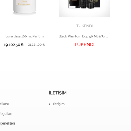
TÜKENDİ
Luna Ursa 100 ml Parfüm
Black Phantom Edp 50 Ml & 7.5 Ml Set
TÜKENDİ
19.102,50
21.225,00
İLETİŞİM
itikası
İletişim
oşulları
enekleri