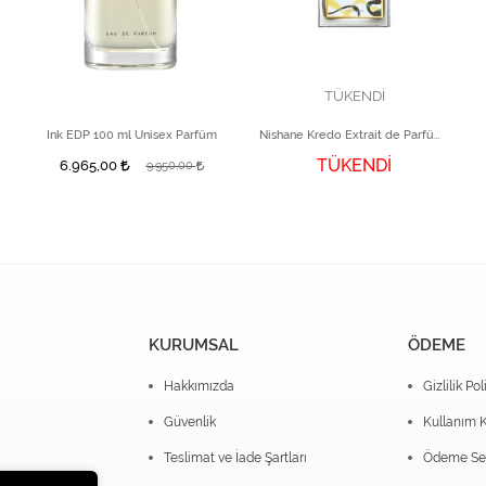
TÜKENDİ
Ink EDP 100 ml Unisex Parfüm
Nishane Kredo Extrait de Parfüm 50 ml
TÜKENDİ
6.965,00
9.950,00
KURUMSAL
ÖDEME
Hakkımızda
Gizlilik Pol
Güvenlik
Kullanım K
Teslimat ve İade Şartları
Ödeme Seç