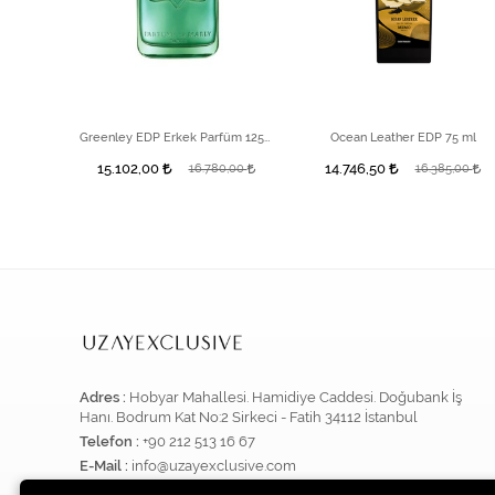
Beach Hut EDP 100 ml Kadın Parfüm
Greenley EDP Erkek Parfüm 125 ml
Ocean Leather EDP 75 ml
15.102,00
14.746,50
16.780,00
16.385,00
Adres :
Hobyar Mahallesi. Hamidiye Caddesi. Doğubank İş
Hanı. Bodrum Kat No:2 Sirkeci - Fatih 34112 İstanbul
Telefon :
+90 212 513 16 67
E-Mail :
info@uzayexclusive.com