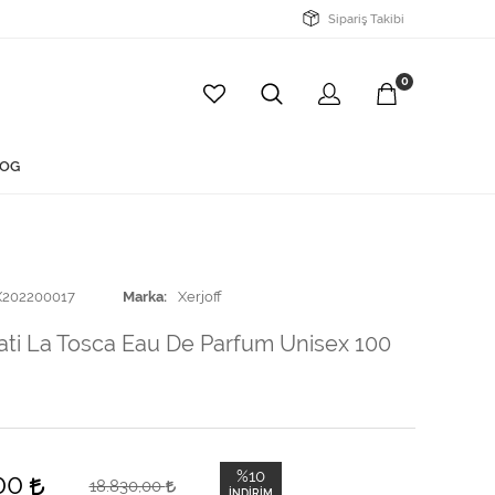
Sipariş Takibi
0
OG
X202200017
Marka
Xerjoff
ti La Tosca Eau De Parfum Unisex 100
%10
,00
18.830,00
İNDIRIM