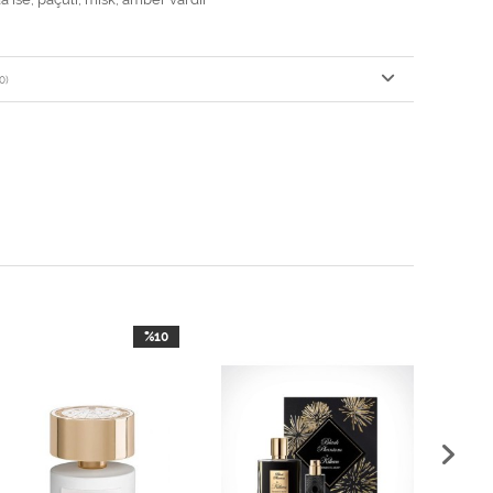
0)
%10