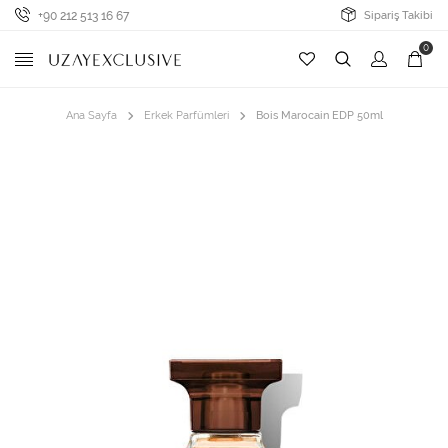
+90 212 513 16 67
Sipariş Takibi
0
Ana Sayfa
Erkek Parfümleri
Bois Marocain EDP 50ml