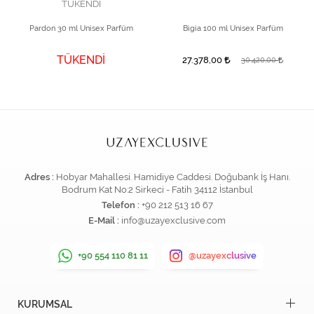
TÜKENDİ
Pardon 30 ml Unisex Parfüm
Bigia 100 ml Unisex Parfüm
TÜKENDİ
27.378,00
30.420,00
Adres :
Hobyar Mahallesi. Hamidiye Caddesi. Doğubank İş Hanı.
Bodrum Kat No:2 Sirkeci - Fatih 34112 İstanbul
Telefon :
+90 212 513 16 67
E-Mail :
info@uzayexclusive.com
+90 554 110 81 11
@uzayexclusive
KURUMSAL