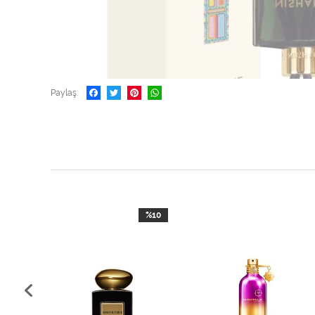
Paylaş
%10