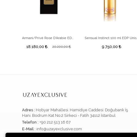
 Parfüm
Armani/Privé Rose D'Arabie EDP 100ml
Sensual Insti
18.180,00
9.750,00
20.200,00
Adres :
Hobyar Mahallesi. Hamidiye Caddesi. Doğubank İş
Hanı. Bodrum Kat No:2 Sirkeci - Fatih 34112 İstanbul
Telefon :
+90 212 513 16 67
E-Mail :
info@uzayexclusive.com