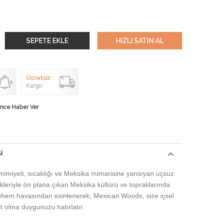
SEPETE EKLE
HIZLI SATIN AL
Ücretsiz
Kargo
ünce Haber Ver
I
imiyeti, sıcaklığı ve Meksika mimarisine yansıyan uçsuz
kleriyle ön plana çıkan Meksika kültürü ve topraklarında
bohem havasından esinlenerek;
Mexican Woods, size içsel
it olma duygunuzu hatırlatır.