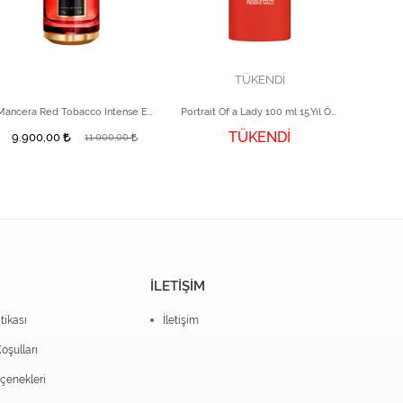
TÜKENDİ
Mancera Red Tobacco Intense Edp 120 ml
Portrait Of a Lady 100 ml 15.Yıl Özel Tasarım
TÜKENDİ
9.900,00
14.5
11.000,00
İLETİŞİM
itikası
İletişim
oşulları
enekleri