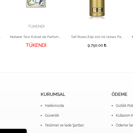
TÜKENDİ
nct 100 ml EDP Unisex Parfüm
Nishane Tero Extrait de Parfüm 50 ml
Taif Roses Edp 100 ml Unisex Parfüm
TÜKENDİ
9.750,00
KURUMSAL
ÖDEME
Hakkımızda
Gizlilik Pol
Güvenlik
Kullanım K
Teslimat ve İade Şartları
Ödeme Seç