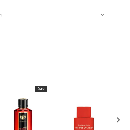
0)
%10