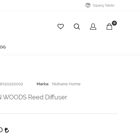
Sipariş Takibi
0
OG
NH20220002
Marka
Nishane Home
 WOODS Reed Diffuser
00