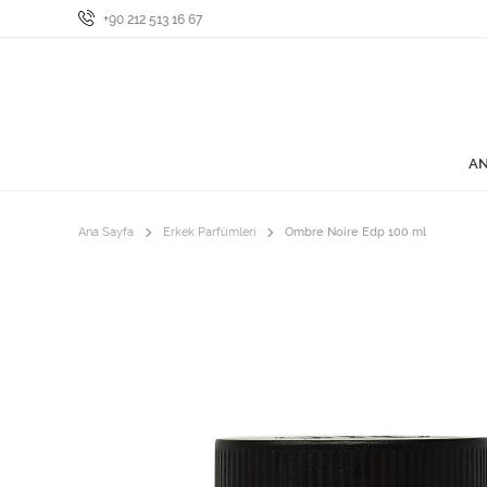
+90 212 513 16 67
AN
Ana Sayfa
Erkek Parfümleri
Ombre Noire Edp 100 ml