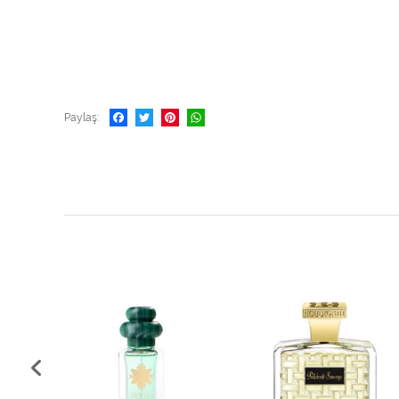
Paylaş
%10