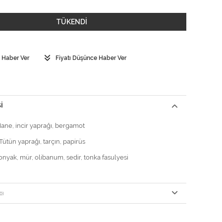
TÜKENDİ
 Haber Ver
Fiyatı Düşünce Haber Ver
I
Nane, incir yaprağı, bergamot
Tütün yaprağı, tarçın, papirüs
Konyak, mür, olibanum, sedir, tonka fasulyesi
0)