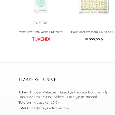
TÜKENDİ
Palais Bourbon 75ml EDP Unisex Parfüm
Venti4 Profumo Verde EDP 50 ml
Houbigant Patchouli Sauvage EDP Extrêm
TÜKENDİ
10.000,00
5,00
Adres :
Hobyar Mahallesi. Hamidiye Caddesi. Doğubank İş
Hanı. Bodrum Kat No:2 Sirkeci - Fatih 34112 İstanbul
Telefon :
+90 212 513 16 67
E-Mail :
info@uzayexclusive.com