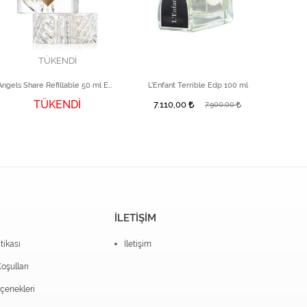
TÜKENDİ
Angels Share Refillable 50 ml EDP Parfüm
L'Enfant Terrible Edp 100 ml
Castley
TÜKENDİ
7.110,00
15.
7.900,00
İLETİŞİM
itikası
İletişim
oşulları
enekleri