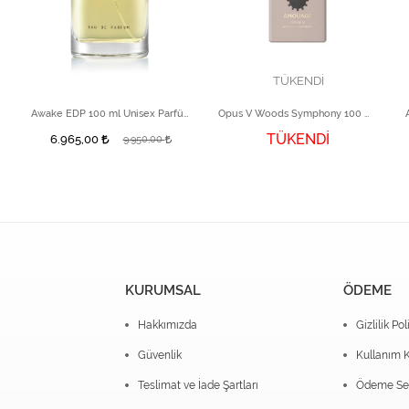
TÜKENDİ
e 100 ml
Awake EDP 100 ml Unisex Parfüm
Opus V Woods Symphony 100 ml EDP Parfüm
TÜKENDİ
6.965,00
9.950,00
KURUMSAL
ÖDEME
Hakkımızda
Gizlilik Pol
Güvenlik
Kullanım K
Teslimat ve İade Şartları
Ödeme Seç