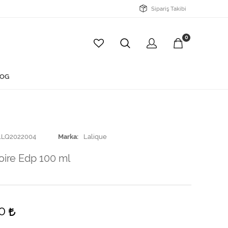
Sipariş Takibi
0
OG
LLQ2022004
Marka
Lalique
ire Edp 100 ml
00