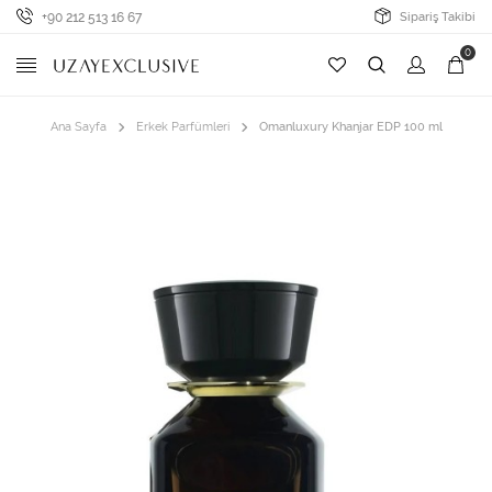
+90 212 513 16 67
Sipariş Takibi
0
Ana Sayfa
Erkek Parfümleri
Omanluxury Khanjar EDP 100 ml