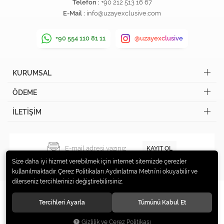
Telefon :
+90 212 513 16 67
E-Mail :
info@uzayexclusive.com
+90 554 110 81 11
@uzayexclusive
KURUMSAL
ÖDEME
İLETİŞİM
KAYIT OL
Size daha iyi hizmet verebilmek için internet sitemizde çerezler
kullanılmaktadır. Çerez Politikaları Aydınlatma Metni’ni okuyabilir ve
dilerseniz tercihlerinizi değiştirebilirsiniz.
Tercihleri Ayarla
Tümünü Kabul Et
© 2019 Uzay Exclusive Tüm hakları saklıdır.
Gizlilik ve Çerez Politikası