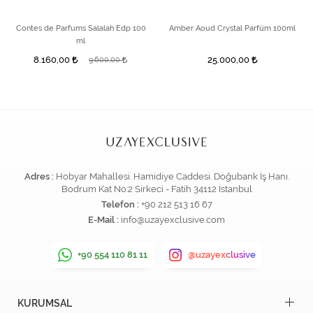
Contes de Parfums Salalah Edp 100
Amber Aoud Crystal Parfüm 100ml
ml
8.160,00
25.000,00
9.600,00
Adres :
Hobyar Mahallesi. Hamidiye Caddesi. Doğubank İş Hanı.
Bodrum Kat No:2 Sirkeci - Fatih 34112 İstanbul
Telefon :
+90 212 513 16 67
E-Mail :
info@uzayexclusive.com
+90 554 110 81 11
@uzayexclusive
KURUMSAL