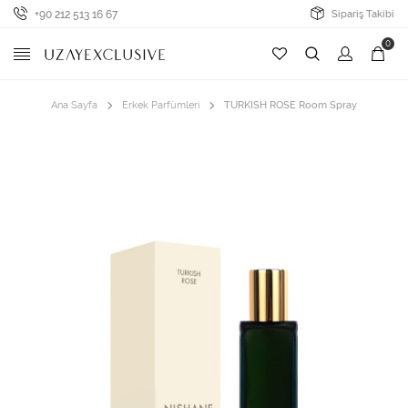
+90 212 513 16 67
Sipariş Takibi
0
Ana Sayfa
Erkek Parfümleri
TURKISH ROSE Room Spray