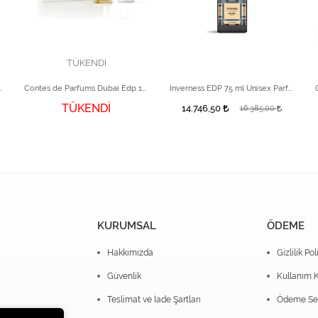
TÜKENDİ
 Sam EDP 75 ML Unisex Perfume
Contes de Parfums Dubai Edp 100 ml & Mum 70 g Set
Inverness EDP 75 ml Unisex Parfüm
TÜKENDİ
14.746,50
16.385,00
KURUMSAL
ÖDEME
Hakkımızda
Gizlilik Pol
Güvenlik
Kullanım K
Teslimat ve İade Şartları
Ödeme Seç