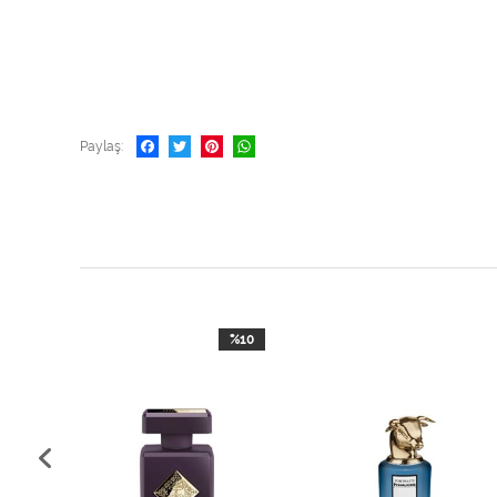
Paylaş
%10