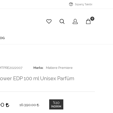
Sipariş Takibi
0
OG
MTPRE2022007
Marka
Matiere Premiere
lower EDP 100 ml Unisex Parfüm
%10
00
16.390,00
İNDIRIM