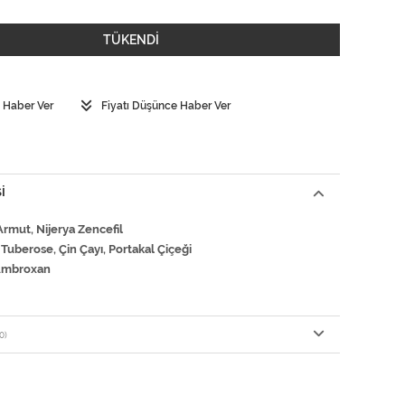
TÜKENDİ
 Haber Ver
Fiyatı Düşünce Haber Ver
I
Armut, Nijerya Zencefil
 Tuberose, Çin Çayı, Portakal Çiçeği
 Ambroxan
0)