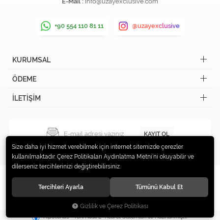
E-Mail :
info@uzayexclusive.com
+90 554 110 81 11
@uzayexclusive
KURUMSAL
ÖDEME
İLETİŞİM
KAYIT OL
Size daha iyi hizmet verebilmek için internet sitemizde çerezler
kullanılmaktadır. Çerez Politikaları Aydınlatma Metni’ni okuyabilir ve
dilerseniz tercihlerinizi değiştirebilirsiniz.
Tercihleri Ayarla
Tümünü Kabul Et
© 2019 Uzay Exclusive Tüm hakları saklıdır.
Gizlilik ve Çerez Politikası
®
Hipotenüs
Yeni Nesil E-Ticaret Sistemleri ile Hazırlanmıştır.