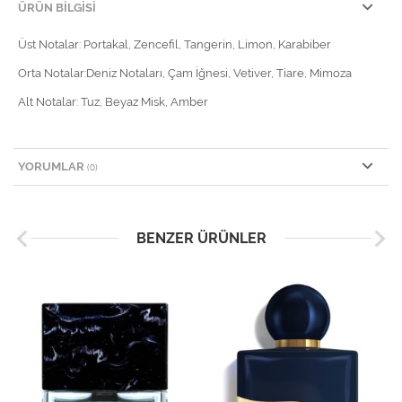
ÜRÜN BILGISI
Üst Notalar: Portakal, Zencefil, Tangerin, Limon, Karabiber
Orta Notalar:Deniz Notaları, Çam İğnesi, Vetiver, Tiare, Mimoza
Alt Notalar: Tuz, Beyaz Misk, Amber
YORUMLAR
(0)
BENZER ÜRÜNLER