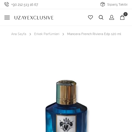
+90 212 513 16 67
Sipariş Takibi
0
Ana Sayfa
Erkek Parfümleri
Mancera French Riviera Edp 120 ml