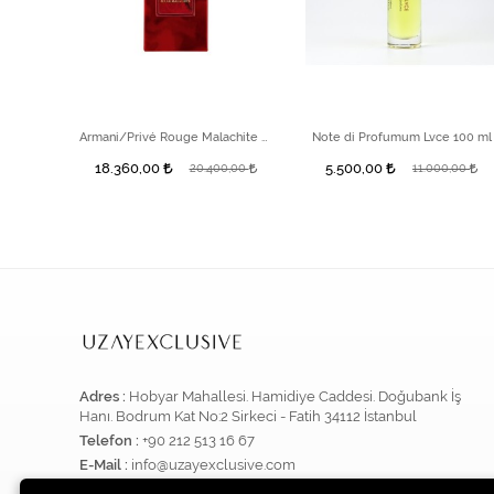
Erba Pura Magica EDP 100 ml Unisex Parfüm
Armani/Privé Rouge Malachite EDP 100ml
Note di Profumum Lvce 100 ml
18.360,00
5.500,00
0,00
20.400,00
11.000,00
Adres :
Hobyar Mahallesi. Hamidiye Caddesi. Doğubank İş
Hanı. Bodrum Kat No:2 Sirkeci - Fatih 34112 İstanbul
Telefon :
+90 212 513 16 67
E-Mail :
info@uzayexclusive.com