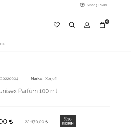
Sipariş Takibi
0
OG
X20220004
Marka
Xerjoff
Unisex Parfüm 100 ml
%10
,00
22.670,00
İNDIRIM