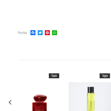
Paylaş
%10
%10
%50