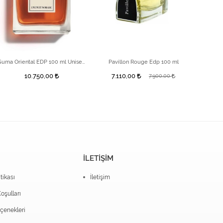
Suma Oriental EDP 100 ml Unisex Parfüm
Pavillon Rouge Edp 100 ml
Bi
10.750,00
7.110,00
7.900,00
İLETİŞİM
itikası
İletişim
oşulları
enekleri