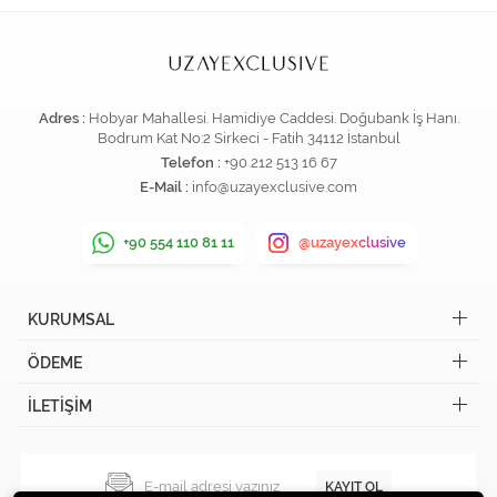
Adres :
Hobyar Mahallesi. Hamidiye Caddesi. Doğubank İş Hanı.
Bodrum Kat No:2 Sirkeci - Fatih 34112 İstanbul
Telefon :
+90 212 513 16 67
E-Mail :
info@uzayexclusive.com
+90 554 110 81 11
@uzayexclusive
KURUMSAL
ÖDEME
İLETİŞİM
KAYIT OL