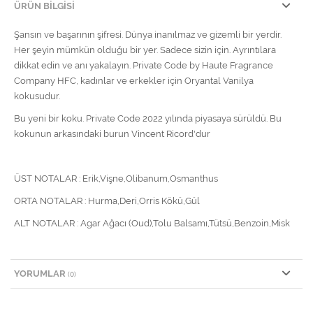
ÜRÜN BILGISI
Şansın ve başarının şifresi. Dünya inanılmaz ve gizemli bir yerdir.
Her şeyin mümkün olduğu bir yer. Sadece sizin için. Ayrıntılara
dikkat edin ve anı yakalayın. Private Code by Haute Fragrance
Company HFC, kadınlar ve erkekler için Oryantal Vanilya
kokusudur.
Bu yeni bir koku. Private Code 2022 yılında piyasaya sürüldü. Bu
kokunun arkasındaki burun Vincent Ricord'dur
ÜST NOTALAR : Erik,Vişne,Olibanum,Osmanthus
ORTA NOTALAR : Hurma,Deri,Orris Kökü,Gül
ALT NOTALAR : Agar Ağacı (Oud),Tolu Balsamı,Tütsü,Benzoin,Misk
YORUMLAR
(0)