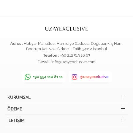
Adres :
Hobyar Mahallesi. Hamidiye Caddesi. Doğubank İş Hanı.
Bodrum Kat No:2 Sirkeci - Fatih 34112 İstanbul
Telefon :
+90 212 513 16 67
E-Mail :
info@uzayexclusive.com
+90 554 110 81 11
@uzayexclusive
KURUMSAL
ÖDEME
İLETİŞİM