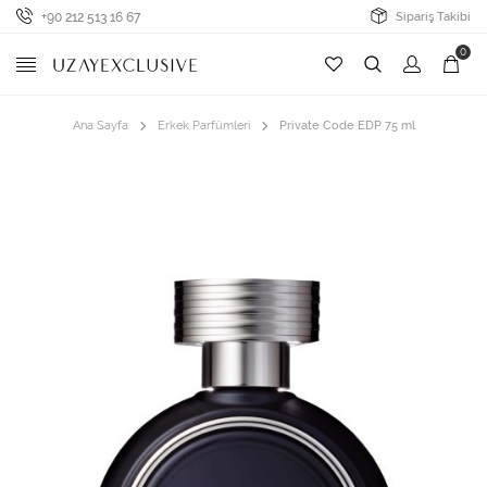
+90 212 513 16 67
Sipariş Takibi
0
Ana Sayfa
Erkek Parfümleri
Private Code EDP 75 ml