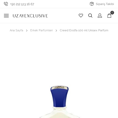
+90 212 513 16 67
Sipariş Takibi
0
Ana Sayfa
Erkek Parfümleri
Creed Erolfa 100 ml Unisex Parfüm