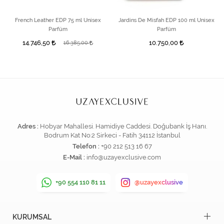
French Leather EDP 75 ml Unisex
Jardins De Misfah EDP 100 ml Unisex
Parfüm
Parfüm
14.746,50
10.750,00
16.385,00
Adres :
Hobyar Mahallesi. Hamidiye Caddesi. Doğubank İş Hanı.
Bodrum Kat No:2 Sirkeci - Fatih 34112 İstanbul
Telefon :
+90 212 513 16 67
E-Mail :
info@uzayexclusive.com
+90 554 110 81 11
@uzayexclusive
KURUMSAL